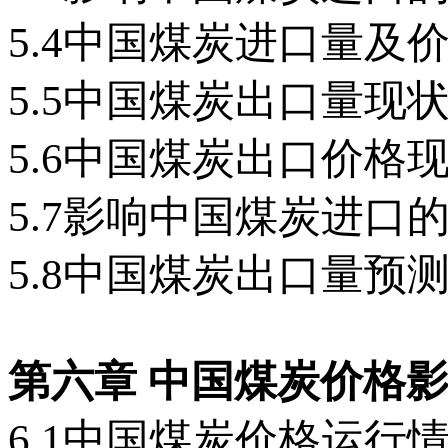
5.4中国煤炭进口量及
5.5中国煤炭出口量现
5.6中国煤炭出口价格
5.7影响中国煤炭进口
5.8中国煤炭出口量预
第六章 中国煤炭价格
6.1中国煤炭价格运行