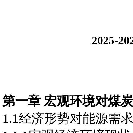
2025
第一章 宏观环境对煤
1.1经济形势对能源需