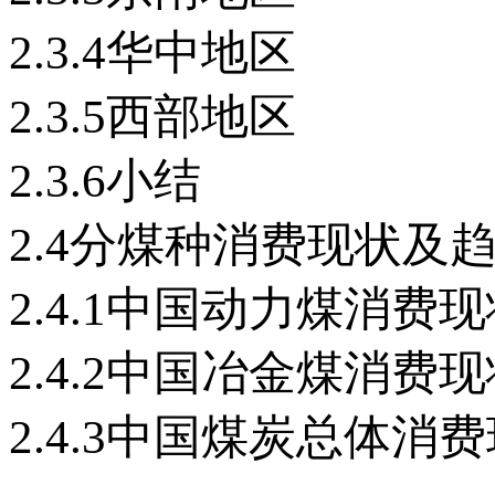
2.3.4华中地区
2.3.5西部地区
2.3.6小结
2.4分煤种消费现状及
2.4.1中国动力煤消费
2.4.2中国冶金煤消费
2.4.3中国煤炭总体消