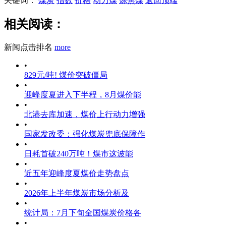
关键词：
煤炭
指数
价格
动力煤
炼焦煤
返回顶端
相关阅读：
新闻点击排名
more
•
829元/吨! 煤价突破僵局
•
迎峰度夏进入下半程，8月煤价能
•
北港去库加速，煤价上行动力增强
•
国家发改委：强化煤炭兜底保障作
•
日耗首破240万吨！煤市这波能
•
近五年迎峰度夏煤价走势盘点
•
2026年上半年煤炭市场分析及
•
统计局：7月下旬全国煤炭价格各
•