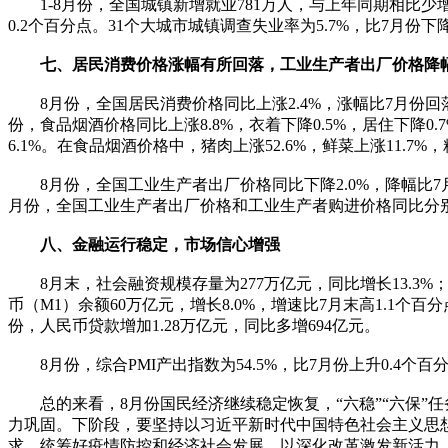
1-8月份，全国城镇新增就业781万人，与上年同期相比少增20
0.2个百分点。31个大城市城镇调查失业率为5.7%，比7月份
七、居民消费价格涨幅有所回落，工业生产者出厂价格降
8月份，全国居民消费价格同比上涨2.4%，涨幅比7月份回落0.
份，食品烟酒价格同比上涨8.8%，衣着下降0.5%，居住下降0
6.1%。在食品烟酒价格中，猪肉上涨52.6%，鲜菜上涨11.7%
8月份，全国工业生产者出厂价格同比下降2.0%，降幅比7月份收
月份，全国工业生产者出厂价格和工业生产者购进价格同比分别下降
八、金融运行稳定，市场信心增强
8月末，社会融资规模存量为277万亿元，同比增长13.3%；其
币（M1）余额60万亿元，增长8.0%，增速比7月末高1.1个百
份，人民币贷款增加1.28万亿元，同比多增694亿元。
8月份，综合PMI产出指数为54.5%，比7月份上升0.4个百
总的来看，8月份国民经济继续稳定恢复，“六稳”“六保”
力巩固。下阶段，要坚持以习近平新时代中国特色社会主义思
求，统筹好疫情防控和经济社会发展，以深化改革激发新活力