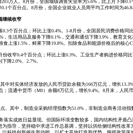
3万人。8月份，全国城镇调查失业率为5.6%，比上月下降0.1个
下降0.1个百分点。8月份，全国企业就业人员周平均工作时间为46.
幅继续收窄
3个百分点；环比上涨0.4%。1-8月份，全国居民消费价格同比上
.7%，生活用品及服务下降0.1%，交通和通信下降3.9%，教育
，粮食上涨1.5%，鲜果下降19.8%。扣除食品和能源价格后的核心C
窄0.4个百分点；环比上涨0.3%。工业生产者购进价格同比下降2
2.0%、2.7%。
中对实体经济发放的人民币贷款余额为166万亿元，增长13.3%
分点；流通中货币（M0）余额8万亿元，增长9.4%。8月末，人民币
分点。其中，制造业采购经理指数为51.0%，非制造业商务活动指
任务落实成效日益显现。但国际环境变数较多，国内结构性矛盾凸
想为指导，坚持稳中求进工作总基调，坚持以供给侧结构性改革为
，以科技创新催生新动能，以扩大开放打造新优势，狠抓政策落