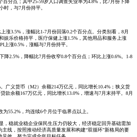
百分点；其中25-59岁人口调查失业率为4.8%，比7月份下降
8小时，与7月份持平。
涨3.5%，涨幅比1-7月份回落0.2个百分点。分类别看，8月
文化和娱乐价格持平，医疗保健上涨1.5%，其他用品和服务上涨
PI上涨0.5%，涨幅与7月份持平。
.5%，降幅比7月份收窄0.8个百分点；环比上涨0.6%。1-8
。广义货币（M2）余额214万亿元，同比增长10.4%；狭义货
贷款余额167万亿元，同比增长13.0%，增速与7月末持平。8月
数为55.2%，均连续6个月位于临界点以上。
显，稳就业稳企业保民生压力仍较大，经济稳定回升基础需加
主线，按照推动经济高质量发展和构建“双循环”新格局的要
地见效，努力完成全年目标任务。