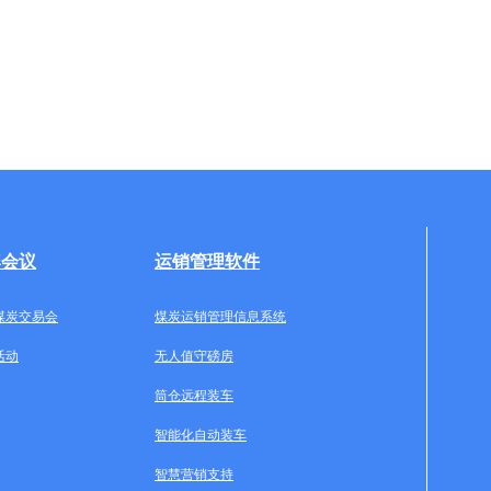
牌会议
运销管理软件
煤炭交易会
煤炭运销管理信息系统
活动
无人值守磅房
筒仓远程装车
智能化自动装车
智慧营销支持