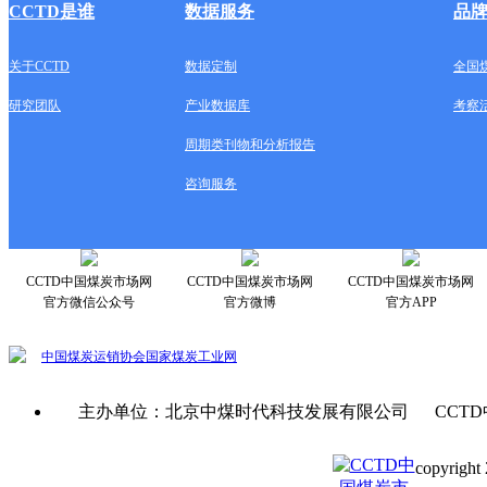
CCTD是谁
数据服务
品
关于CCTD
数据定制
全国
研究团队
产业数据库
考察
周期类刊物和分析报告
咨询服务
CCTD中国煤炭市场网
CCTD中国煤炭市场网
CCTD中国煤炭市场网
官方微信公众号
官方微博
官方APP
中国煤炭运销协会
国家煤炭工业网
主办单位：北京中煤时代科技发展有限公司 CCTD
copyright 