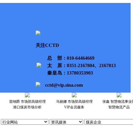
关注CCTD
总部
：010-64464669
太原
：0351-2167804、2167813
秦皇岛
：13780353903
cctd@vip.sina.com
苗纳爵 市场部高级经理
马丽娜 市场部高级经理
张鑫 智慧物流事业
港口煤炭市场分析
VIP会员服务
智慧物流产品