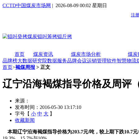
CCTD中国煤炭市场网
| 2026-08-09 00:02 星期日
首页
煤炭资讯
煤炭市场分析
煤炭
品牌榜
大数据研究院
数据服务
品牌会议
运销管理软件
智慧物流
首页
>
褐煤周报
> 正文
辽宁沿海褐煤指导价格及周评（20
来源：
发布时间：2016-05-30 13:17:10
字号【
小
中
大
】
收藏新闻
本期辽宁沿海褐煤指导价格为203.7
元/
吨，较上期下跌10.7
元/
19.3%、15.7%与10%。