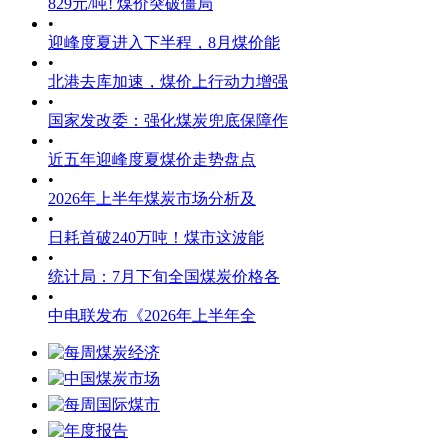
829元/吨! 煤价突破僵局
•
迎峰度夏进入下半程，8月煤价能
•
北港去库加速，煤价上行动力增强
•
国家发改委：强化煤炭兜底保障作
•
近五年迎峰度夏煤价走势盘点
•
2026年上半年煤炭市场分析及
•
日耗首破240万吨！煤市这波能
•
统计局：7月下旬全国煤炭价格各
•
中电联发布《2026年上半年全