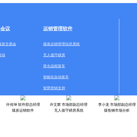
牌会议
运销管理软件
煤炭交易会
煤炭运销管理信息系统
活动
无人值守磅房
筒仓远程装车
智能化自动装车
智慧营销支持
许传坤 软件部总经理
许文辉 市场部副总经理
李小龙 市场部副总经理
煤炭运销软件
无人值守磅房系统
煤焦钢市场分析