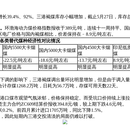
.4%、92%。三港褐煤库存小幅增加，截止5月27日，库存总计
。
环渤海动力煤价格指数报收于389元/吨，连续十一周持平。
电厂价格与国内褐煤相比，价差保持在﹣8.9元/吨左右。
各类替代煤种经济性对比情况
国内5500大卡烟
国内4500大卡烟
印尼低
国内5000大卡烟煤
煤
煤
煤
-22.5元/吨左右
-18.6元/吨左右
-13.7元/吨左右
8.9元/
明显提高
明显提高
明显提高
明显提
下调的影响下，三港褐煤调出量环比明显增加，但是由于调入量
计存煤1268.2万吨，日耗为56.7万吨，存煤可用天数22天。
港口煤市观望气氛浓郁，价格保持稳定。而受坑口价持续上涨拉
约ZC609结算价报收394.8元/顿，较上期下跌4.6元/吨。
.2%。前四月累计进口1705万吨，同比下降1.5%。
，因此短期内三港交投清淡的局面仍难以打破。