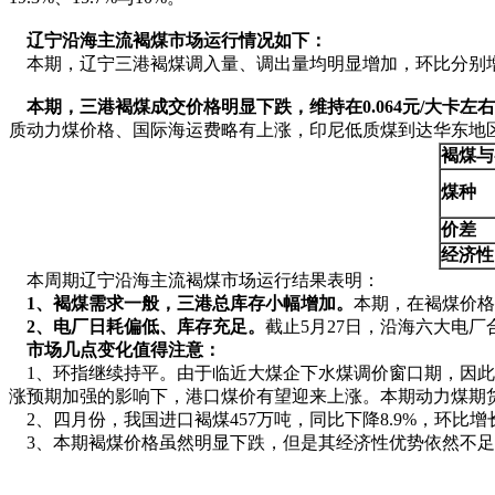
辽宁沿海主流褐煤市场运行情况如下：
本期，辽宁三港褐煤调入量、调出量均明显增加，环比分别增长39
本期，三港褐煤成交价格明显下跌，维持在0.064
元/
大卡左右
质动力煤价格、国际海运费略有上涨，印尼低质煤到达华东地区
褐煤与
煤种
价差
经济性
本周期辽宁沿海主流褐煤市场运行结果表明：
1
、褐煤需求一般，三港总库存小幅增加。
本期，在褐煤价格
2
、电厂日耗偏低、库存充足。
截止5月27日，沿海六大电厂合
市场几点变化值得注意：
1、环指继续持平。由于临近大煤企下水煤调价窗口期，因此
涨预期加强的影响下，港口煤价有望迎来上涨。本期动力煤期货主力合
2、四月份，我国进口褐煤457万吨，同比下降8.9%，环比增长0
3、本期褐煤价格虽然明显下跌，但是其经济性优势依然不足