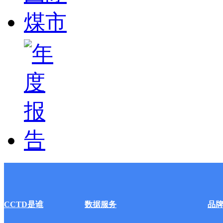
CCTD是谁
数据服务
品