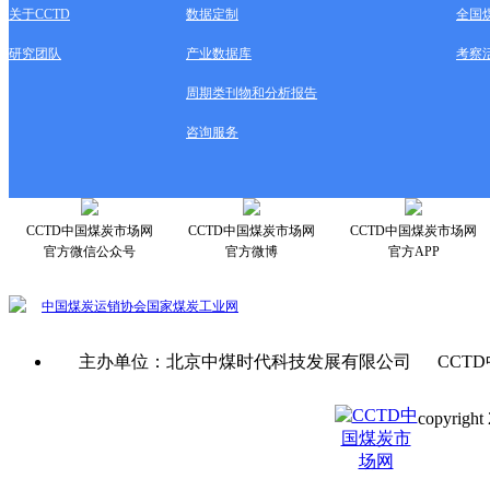
关于CCTD
数据定制
全国
研究团队
产业数据库
考察
周期类刊物和分析报告
咨询服务
CCTD中国煤炭市场网
CCTD中国煤炭市场网
CCTD中国煤炭市场网
官方微信公众号
官方微博
官方APP
中国煤炭运销协会
国家煤炭工业网
主办单位：北京中煤时代科技发展有限公司 CCTD
copyright 
京ICP备0