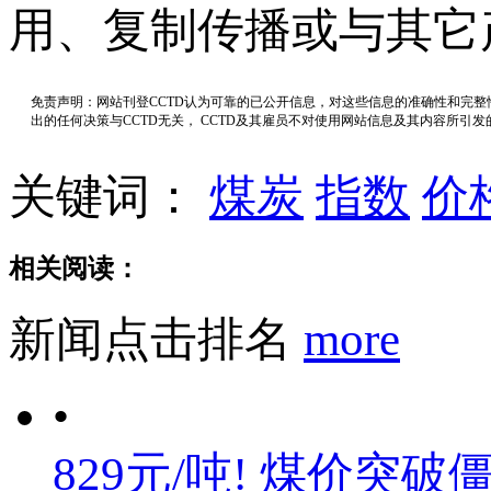
用、复制传播或与其它
免责声明：网站刊登CCTD认为可靠的已公开信息，对这些信息的准确性和完
出的任何决策与CCTD无关， CCTD及其雇员不对使用网站信息及其内容所引
关键词：
煤炭
指数
价
相关阅读：
新闻点击排名
more
•
829元/吨! 煤价突破