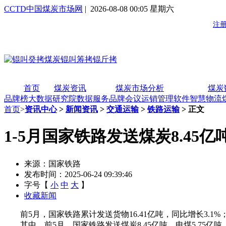
CCTD中国煤炭市场网
| 2026-08-08 00:05 星期六
首页
煤炭资讯
煤炭市场分析
煤炭
品牌榜
大数据研究院
数据服务
品牌会议
运销管理软件
智慧物流
首页
>
资讯中心
>
新闻资讯
>
交通运输
>
铁路运输
> 正文
1-5月国家铁路发送煤炭8.45亿吨
来源：国家铁路
发布时间：2025-06-24 09:39:46
字号【
小
中
大
】
收藏新闻
前5月，国家铁路累计发送货物16.41亿吨，同比增长3.1%
其中，前5月，国家铁路发送煤炭8.45亿吨，电煤5.75亿