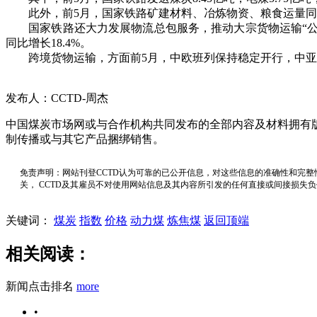
此外，前5月，国家铁路矿建材料、冶炼物资、粮食运量同比分别
国家铁路还大力发展物流总包服务，推动大宗货物运输“公转铁”
同比增长18.4%。
跨境货物运输，方面前5月，中欧班列保持稳定开行，中亚班列累
发布人：CCTD-周杰
中国煤炭市场网或与合作机构共同发布的全部内容及材料拥有
制传播或与其它产品捆绑销售。
免责声明：网站刊登CCTD认为可靠的已公开信息，对这些信息的准确性和完整
关， CCTD及其雇员不对使用网站信息及其内容所引发的任何直接或间接损失
关键词：
煤炭
指数
价格
动力煤
炼焦煤
返回顶端
相关阅读：
新闻点击排名
more
•