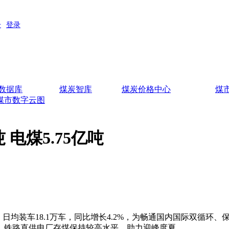
数据库
煤炭智库
煤炭价格中心
煤
煤市数字云图
 电煤5.75亿吨
；日均装车18.1万车，同比增长4.2%，为畅通国内国际双循环
吨，铁路直供电厂存煤保持较高水平，助力迎峰度夏。