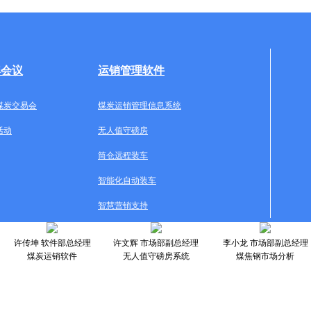
牌会议
运销管理软件
煤炭交易会
煤炭运销管理信息系统
活动
无人值守磅房
筒仓远程装车
智能化自动装车
智慧营销支持
许传坤 软件部总经理
许文辉 市场部副总经理
李小龙 市场部副总经理
煤炭运销软件
无人值守磅房系统
煤焦钢市场分析