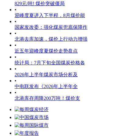
829元/吨! 煤价突破僵局
•
迎峰度夏进入下半程，8月煤价能
•
国家发改委：强化煤炭兜底保障作
•
北港去库加速，煤价上行动力增强
•
近五年迎峰度夏煤价走势盘点
•
统计局：7月下旬全国煤炭价格各
•
2026年上半年煤炭市场分析及
•
中电联发布《2026年上半年全
•
北港库存周降200万吨！煤价支