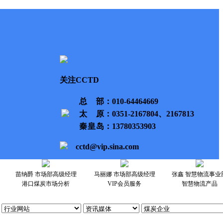
关注CCTD
总部
：010-64464669
太原
：0351-2167804、2167813
秦皇岛
：13780353903
cctd@vip.sina.com
苗纳爵 市场部高级经理
马丽娜 市场部高级经理
张鑫 智慧物流事业
港口煤炭市场分析
VIP会员服务
智慧物流产品