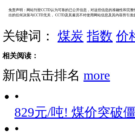
免责声明：网站刊登CCTD认为可靠的已公开信息，对这些信息的准确性和完
出的任何决策与CCTD无关， CCTD及其雇员不对使用网站信息及其内容所引
关键词：
煤炭
指数
价
相关阅读：
新闻点击排名
more
•
829元/吨! 煤价突破
•