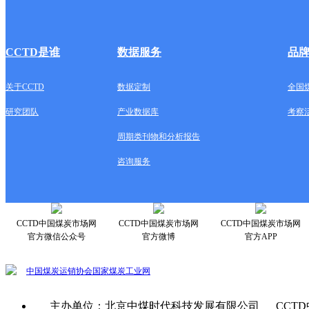
CCTD是谁
数据服务
品
关于CCTD
数据定制
全国
研究团队
产业数据库
考察
周期类刊物和分析报告
咨询服务
CCTD中国煤炭市场网
CCTD中国煤炭市场网
CCTD中国煤炭市场网
官方微信公众号
官方微博
官方APP
中国煤炭运销协会
国家煤炭工业网
主办单位：北京中煤时代科技发展有限公司 CCTD