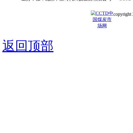
copyright 
京ICP备0
返回顶部