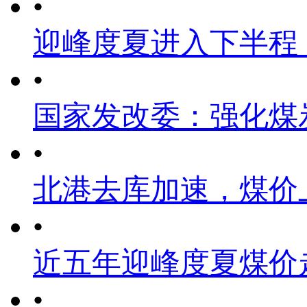
•
迎峰度夏进入下半程
•
国家发改委：强化煤
•
北港去库加速，煤价
•
近五年迎峰度夏煤价
•