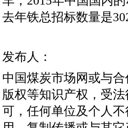
车，2015年中国国内
去年铁总招标数量是30
发布人：
中国煤炭市场网或与合
版权等知识产权，受法
可，任何单位及个人不
用、复制传播或与其它