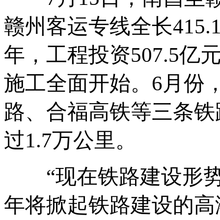
赣州客运专线全长415.
年，工程投资507.5
施工全面开始。6月份
路、合福高铁等三条铁
过1.7万公里。
“现在铁路建设形势
年将掀起铁路建设的高