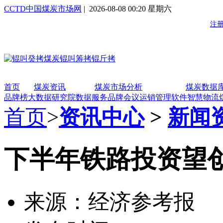
CCTD中国煤炭市场网
| 2026-08-08 00:20 星期六
首页
煤炭资讯
煤炭市场分析
煤炭数据
品牌榜
大数据研究院
数据服务
品牌会议
运销管理软件
智慧物流
首页
>
资讯中心
>
新闻
下半年铁路投资望
来源：经济参考报