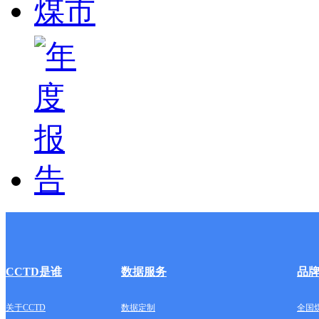
CCTD是谁
数据服务
品
关于CCTD
数据定制
全国