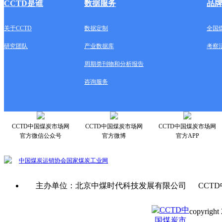
CCTD是谁
数据服务
品
关于CCTD
数据定制
全国
研究团队
产业数据库
考察
周期类刊物和分析报告
咨询服务
CCTD中国煤炭市场网
CCTD中国煤炭市场网
CCTD中国煤炭市场网
官方微信公众号
官方微博
官方APP
中国煤炭运销协会
国家煤炭工业网
主办单位：北京中煤时代科技发展有限公司 CCTD
copyright 