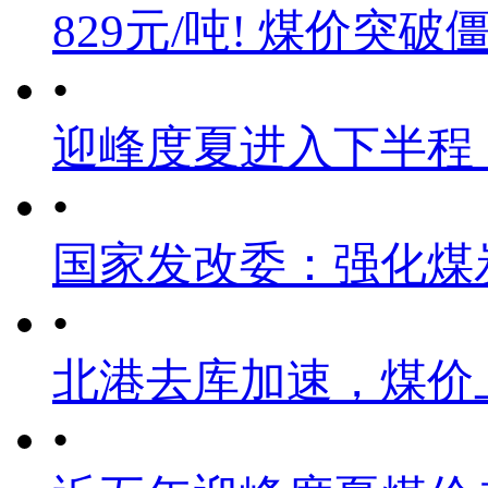
829元/吨! 煤价突破
•
迎峰度夏进入下半程
•
国家发改委：强化煤
•
北港去库加速，煤价
•