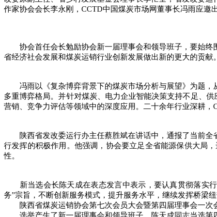
作家协会会长李永刚，CCTD中国煤炭市场网董事长冯雨应邀
协会首任会长勉励协会新一届理事会和领导班子，要始终围
省经济社会发展和煤炭运销行业创新发展做出新的更大的贡献
冯雨以《复杂博弈背景下的煤炭市场分析与展望》为题，从
多重博弈格局。并针对煤炭、电力企业智能决策支持不足、供应
营销、竞争力评估等领域中的深度应用。二十余年行业深耕，C
陕西省发改委运行办主任蔡胜斌在讲话中，通报了当前全省
行发挥的积极作用。他强调，协会要立足全省能源保供大局，
性。
新当选会长陈天成在表态发言中表示，要认真贯彻落实行业
务”宗旨，不断创新服务模式，提升服务水平，继续发挥桥梁
陕西省煤炭运销协会第七次会员大会暨第四届理事会一次会
选举产生了新一届理事会和领导班子。陈天成同志当选第四届