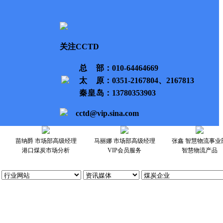
关注CCTD
总部
：010-64464669
太原
：0351-2167804、2167813
秦皇岛
：13780353903
cctd@vip.sina.com
苗纳爵 市场部高级经理
马丽娜 市场部高级经理
张鑫 智慧物流事业
港口煤炭市场分析
VIP会员服务
智慧物流产品