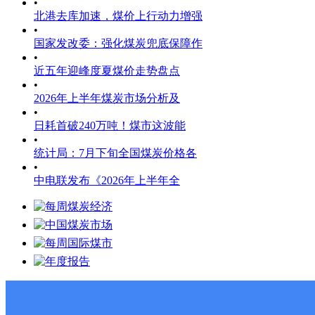
•
北港去库加速，煤价上行动力增强
•
国家发改委：强化煤炭兜底保障作
•
近五年迎峰度夏煤价走势盘点
•
2026年上半年煤炭市场分析及
•
日耗首破240万吨！煤市这波能
•
统计局：7月下旬全国煤炭价格各
•
中电联发布《2026年上半年全