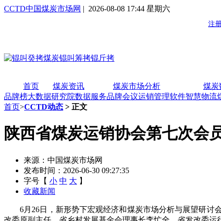
CCTD中国煤炭市场网
| 2026-08-08 17:44 星期六
首页
煤炭资讯
煤炭市场分析
煤炭
品牌榜
大数据研究院
数据服务
品牌会议
运销管理软件
智慧物流
首页
>
CCTD动态
> 正文
陕西省煤炭运销协会第七次会员
来源：中国煤炭市场网
发布时间：2026-06-30 09:27:35
字号【
小
中
大
】
收藏新闻
6月26日，新形势下宏观经济和煤炭市场分析与展望研讨会
改委原副主任、省乡村发展基金会理事长李忙全，省发改委运