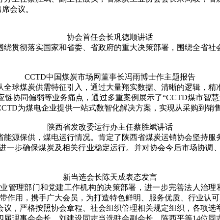
出席会议。
协会首任会长巩德顺讲话
绕贯彻落实国家和省委、省政府的重大决策部署，围绕全省社会
。
CCTD中国煤炭市场网董事长冯雨博士作主题报告
全球煤炭供需特征引入，通过大量翔实数据、清晰的逻辑，精准
链协同偏弱等业务痛点，通过多重案例展示了“CCTD煤市智慧
CTD为煤电企业提供一站式数智化解决方案，实现从采购到销
陕西省发改委运行办主任蔡胜斌讲话
能源保供，煤电运行情况。肯定了陕西省煤炭运销协会坚持服务
进一步确保煤炭及相关行业稳定运行。并对协会今后市场协调
新当选会长陈天成表态发言
管理部门和党建工作机构的决策部署，进一步完善法人治理和
纽带作用，携手广大会员，为打造特色鲜明、服务优质、行业认
议，严格按照协会章程、社会组织管理相关规定组织，各项选
理事会会长、刘建设同志当选驻会副会长、陈西平等14位同