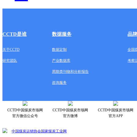
CCTD是谁
数据服务
品
关于CCTD
数据定制
全国
研究团队
产业数据库
考察
周期类刊物和分析报告
咨询服务
CCTD中国煤炭市场网
CCTD中国煤炭市场网
CCTD中国煤炭市场网
官方微信公众号
官方微博
官方APP
中国煤炭运销协会
国家煤炭工业网