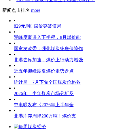
新闻点击排名
more
•
829元/吨! 煤价突破僵局
•
迎峰度夏进入下半程，8月煤价能
•
国家发改委：强化煤炭兜底保障作
•
北港去库加速，煤价上行动力增强
•
近五年迎峰度夏煤价走势盘点
•
统计局：7月下旬全国煤炭价格各
•
2026年上半年煤炭市场分析及
•
中电联发布《2026年上半年全
•
北港库存周降200万吨！煤价支