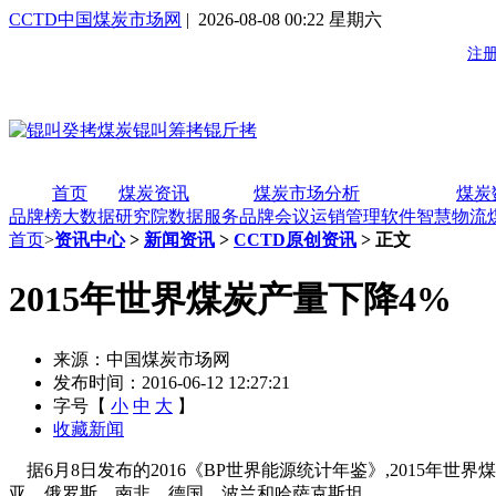
CCTD中国煤炭市场网
| 2026-08-08 00:22 星期六
首页
煤炭资讯
煤炭市场分析
煤炭
品牌榜
大数据研究院
数据服务
品牌会议
运销管理软件
智慧物流
首页
>
资讯中心
>
新闻资讯
>
CCTD原创资讯
> 正文
2015年世界煤炭产量下降4%
来源：中国煤炭市场网
发布时间：2016-06-12 12:27:21
字号【
小
中
大
】
收藏新闻
据6月8日发布的2016《BP世界能源统计年鉴》,2015年世
亚、俄罗斯、南非、德国、波兰和哈萨克斯坦。