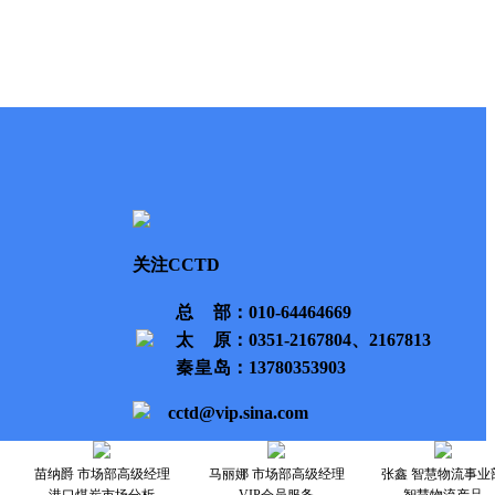
关注CCTD
总部
：010-64464669
太原
：0351-2167804、2167813
秦皇岛
：13780353903
cctd@vip.sina.com
苗纳爵 市场部高级经理
马丽娜 市场部高级经理
张鑫 智慧物流事业
港口煤炭市场分析
VIP会员服务
智慧物流产品