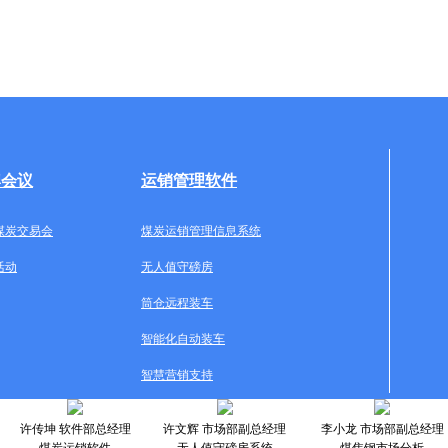
牌会议
运销管理软件
煤炭交易会
煤炭运销管理信息系统
活动
无人值守磅房
筒仓远程装车
智能化自动装车
智慧营销支持
许传坤 软件部总经理
许文辉 市场部副总经理
李小龙 市场部副总经理
煤炭运销软件
无人值守磅房系统
煤焦钢市场分析