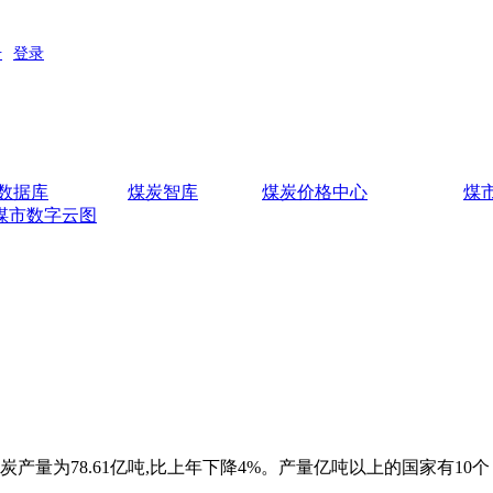
数据库
煤炭智库
煤炭价格中心
煤
煤市数字云图
界煤炭产量为78.61亿吨,比上年下降4%。产量亿吨以上的国家