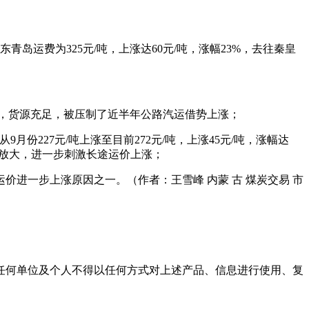
东青岛运费为325元/吨，上涨达60元/吨，涨幅23%，去往秦皇
涨，货源充足，被压制了近半年公路汽运借势上涨；
月份227元/吨上涨至目前272元/吨，上涨45元/吨，涨幅达
所放大，进一步刺激长途运价上涨；
进一步上涨原因之一。（作者：王雪峰 内蒙 古 煤炭交易 市
任何单位及个人不得以任何方式对上述产品、信息进行使用、复