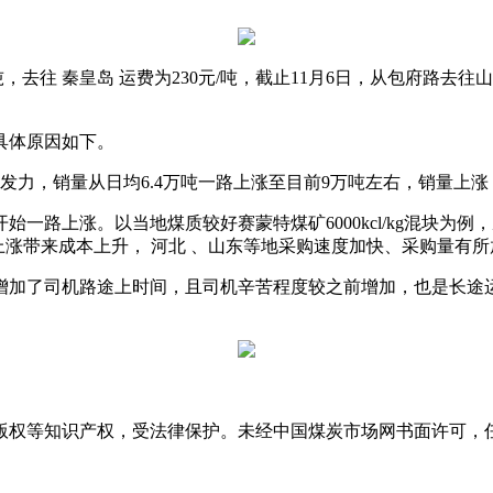
去往 秦皇岛 运费为230元/吨，截止11月6日，从包府路去往山
具体原因如下。
力，销量从日均6.4万吨一路上涨至目前9万吨左右，销量上
路上涨。以当地煤质较好赛蒙特煤矿6000kcl/kg混块为例，从9
上涨带来成本上升， 河北 、山东等地采购速度加快、采购量有
了司机路途上时间，且司机辛苦程度较之前增加，也是长途运价
版权等知识产权，受法律保护。未经中国煤炭市场网书面许可，