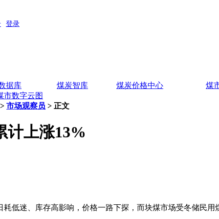
数据库
煤炭智库
煤炭价格中心
煤
煤市数字云图
>
市场观察员
> 正文
计上涨13%
游日耗低迷、库存高影响，价格一路下探，而块煤市场受冬储民用