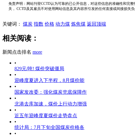
免责声明：网站刊登CCTD认为可靠的已公开信息，对这些信息的准确性和完整
关， CCTD及其雇员不对使用网站信息及其内容所引发的任何直接或间接损失
关键词：
煤炭
指数
价格
动力煤
炼焦煤
返回顶端
相关阅读：
新闻点击排名
more
•
829元/吨! 煤价突破僵局
•
迎峰度夏进入下半程，8月煤价能
•
国家发改委：强化煤炭兜底保障作
•
北港去库加速，煤价上行动力增强
•
近五年迎峰度夏煤价走势盘点
•
统计局：7月下旬全国煤炭价格各
•