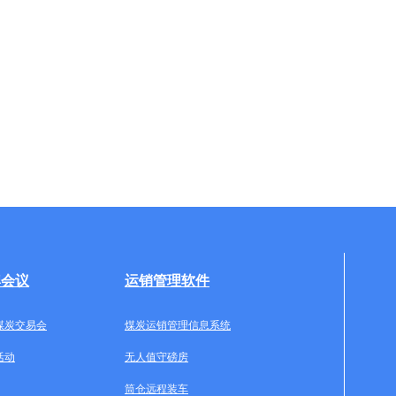
牌会议
运销管理软件
煤炭交易会
煤炭运销管理信息系统
活动
无人值守磅房
筒仓远程装车