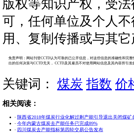
版权等知识产权，受法
可，任何单位及个人不
用、复制传播或与其它
免责声明：网站刊登CCTD认为可靠的已公开信息，对这些信息的准确性和完
出的任何决策与CCTD无关， CCTD及其雇员不对使用网站信息及其内容所引
关键词：
煤炭
指数
价
相关阅读：
·
陕西省2018年煤炭行业化解过剩产能引导退出关闭煤矿
·
今年内蒙古煤炭去产能任务已完成89%
·
四川煤炭去产能指标第四轮交易公告发布