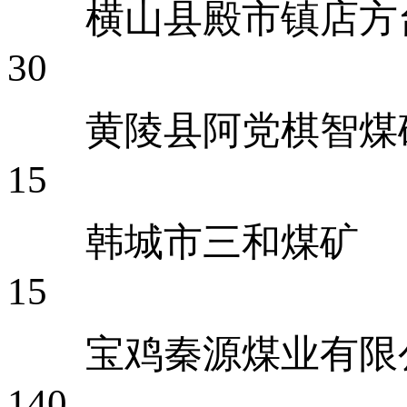
横山县殿
30
黄陵县
15
韩城
15
宝鸡秦
140