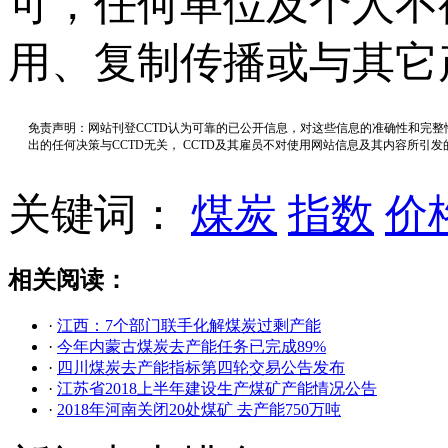
可，任何单位及个人不
用、复制传播或与其它
免责声明：网站刊登CCTD认为可靠的已公开信息，对这些信息的准确性和完
出的任何决策与CCTD无关， CCTD及其雇员不对使用网站信息及其内容所引
关键词：
煤炭
指数
价
相关阅读：
·
江西：7个部门联手化解煤炭过剩产能
·
今年内蒙古煤炭去产能任务已完成89%
·
四川煤炭去产能指标第四轮交易公告发布
·
江苏省2018上半年建设生产煤矿产能情况公告
·
2018年河南关闭20处煤矿 去产能750万吨