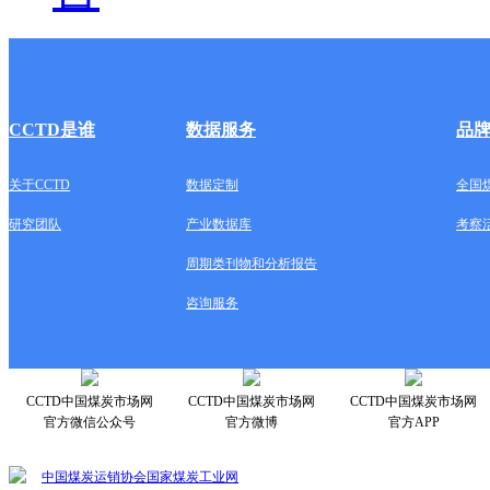
CCTD是谁
数据服务
品
关于CCTD
数据定制
全国
研究团队
产业数据库
考察
周期类刊物和分析报告
咨询服务
CCTD中国煤炭市场网
CCTD中国煤炭市场网
CCTD中国煤炭市场网
官方微信公众号
官方微博
官方APP
中国煤炭运销协会
国家煤炭工业网