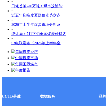
•
日耗首破240万吨！煤市这波能
•
近五年迎峰度夏煤价走势盘点
•
2026年上半年煤炭市场分析及
•
统计局：7月下旬全国煤炭价格各
•
中电联发布《2026年上半年全
CCTD是谁
数据服务
品