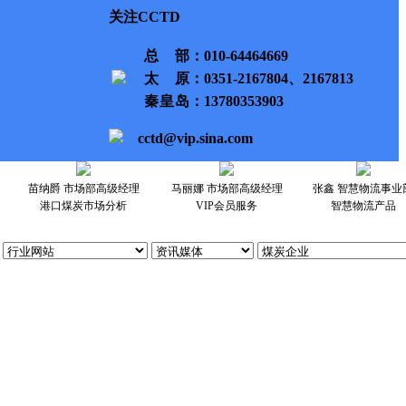
关注CCTD
总部
：010-64464669
太原
：0351-2167804、2167813
秦皇岛
：13780353903
cctd@vip.sina.com
苗纳爵 市场部高级经理
马丽娜 市场部高级经理
张鑫 智慧物流事业
港口煤炭市场分析
VIP会员服务
智慧物流产品