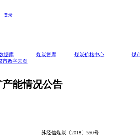
数据库
煤炭智库
煤炭价格中心
煤
煤市数字云图
矿产能情况公告
苏经信煤炭〔2018〕550号