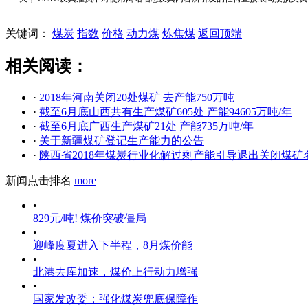
关键词：
煤炭
指数
价格
动力煤
炼焦煤
返回顶端
相关阅读：
·
2018年河南关闭20处煤矿 去产能750万吨
·
截至6月底山西共有生产煤矿605处 产能94605万吨/年
·
截至6月底广西生产煤矿21处 产能735万吨/年
·
关于新疆煤矿登记生产能力的公告
·
陕西省2018年煤炭行业化解过剩产能引导退出关闭煤矿
新闻点击排名
more
•
829元/吨! 煤价突破僵局
•
迎峰度夏进入下半程，8月煤价能
•
北港去库加速，煤价上行动力增强
•
国家发改委：强化煤炭兜底保障作