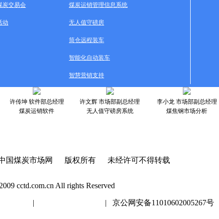
煤炭交易会
煤炭运销管理信息系统
活动
无人值守磅房
筒仓远程装车
智能化自动装车
智慧营销支持
许传坤 软件部总经理
许文辉 市场部副总经理
李小龙 市场部副总经理
煤炭运销软件
无人值守磅房系统
煤焦钢市场分析
中国煤炭市场网 版权所有 未经许可不得转载
2009 cctd.com.cn All rights Reserved
20447号
|
京ICP证020447号
| 京公网安备11010602005267号