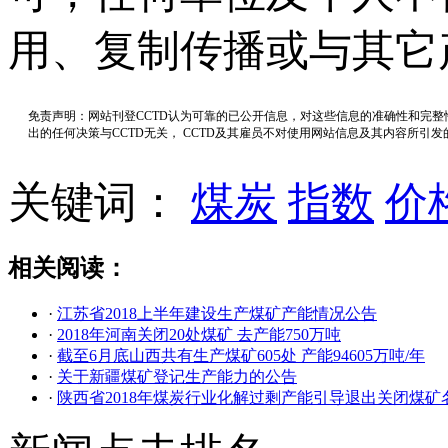
用、复制传播或与其它
免责声明：网站刊登CCTD认为可靠的已公开信息，对这些信息的准确性和完
出的任何决策与CCTD无关， CCTD及其雇员不对使用网站信息及其内容所引
关键词：
煤炭
指数
价
相关阅读：
·
江苏省2018上半年建设生产煤矿产能情况公告
·
2018年河南关闭20处煤矿 去产能750万吨
·
截至6月底山西共有生产煤矿605处 产能94605万吨/年
·
关于新疆煤矿登记生产能力的公告
·
陕西省2018年煤炭行业化解过剩产能引导退出关闭煤矿