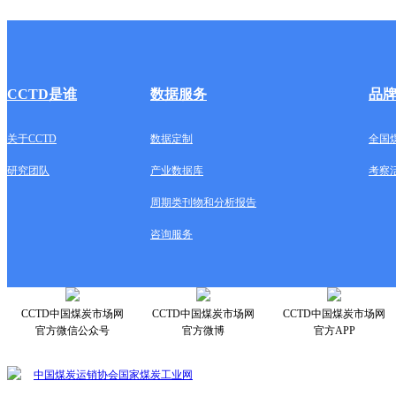
CCTD是谁
数据服务
品
关于CCTD
数据定制
全国
研究团队
产业数据库
考察
周期类刊物和分析报告
咨询服务
CCTD中国煤炭市场网
CCTD中国煤炭市场网
CCTD中国煤炭市场网
官方微信公众号
官方微博
官方APP
中国煤炭运销协会
国家煤炭工业网