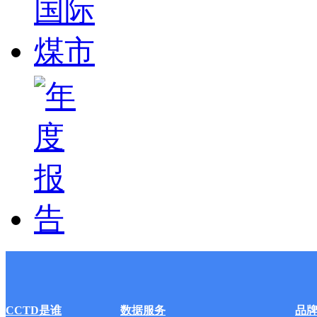
CCTD是谁
数据服务
品