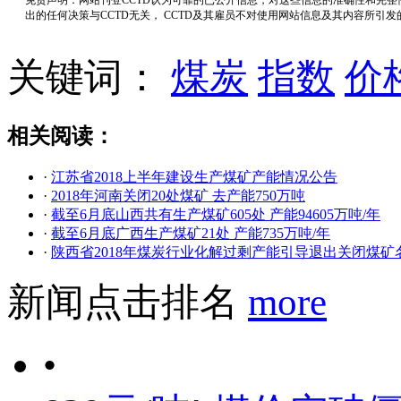
出的任何决策与CCTD无关， CCTD及其雇员不对使用网站信息及其内容所引
关键词：
煤炭
指数
价
相关阅读：
·
江苏省2018上半年建设生产煤矿产能情况公告
·
2018年河南关闭20处煤矿 去产能750万吨
·
截至6月底山西共有生产煤矿605处 产能94605万吨/年
·
截至6月底广西生产煤矿21处 产能735万吨/年
·
陕西省2018年煤炭行业化解过剩产能引导退出关闭煤矿
新闻点击排名
more
•