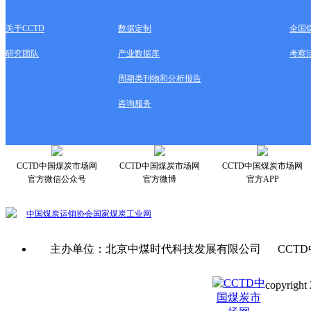
关于CCTD
数据定制
全国
研究团队
产业数据库
考察
周期类刊物和分析报告
咨询服务
CCTD中国煤炭市场网
CCTD中国煤炭市场网
CCTD中国煤炭市场网
官方微信公众号
官方微博
官方APP
中国煤炭运销协会
国家煤炭工业网
主办单位：北京中煤时代科技发展有限公司 CCTD
copyright 
京ICP备0