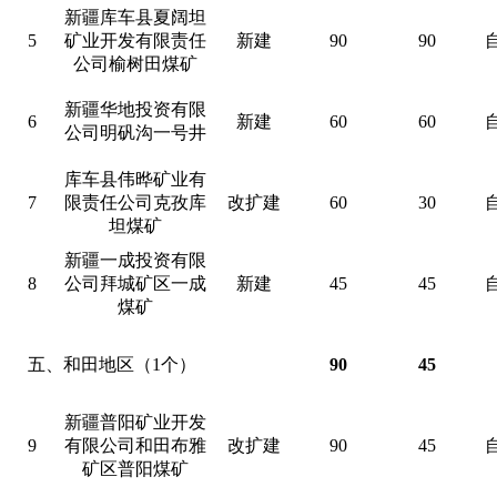
新疆库车县夏阔坦
5
矿业开发有限责任
新建
90
90
公司榆树田煤矿
新疆华地投资有限
6
新建
60
60
公司明矾沟一号井
库车县伟晔矿业有
7
限责任公司克孜库
改扩建
60
30
坦煤矿
新疆一成投资有限
8
公司拜城矿区一成
新建
45
45
煤矿
五、和田地区（1个）
90
45
新疆普阳矿业开发
9
有限公司和田布雅
改扩建
90
45
矿区普阳煤矿