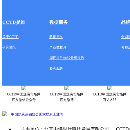
CCTD是谁
数据服务
品
关于CCTD
数据定制
全国
研究团队
产业数据库
考察
周期类刊物和分析报告
咨询服务
CCTD中国煤炭市场网
CCTD中国煤炭市场网
CCTD中国煤炭市场网
官方微信公众号
官方微博
官方APP
中国煤炭运销协会
国家煤炭工业网
主办单位：北京中煤时代科技发展有限公司 CCTD