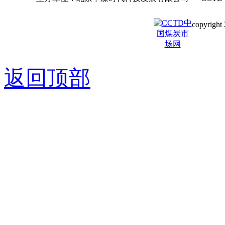
copyright 
京ICP备0
返回顶部