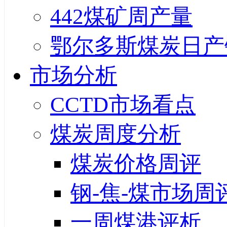
442煤矿周产量
鄂尔多斯煤炭日产
市场分析
CCTD市场看点
煤炭周度分析
煤炭价格周评
钢-焦-煤市场周
一周煤港评析