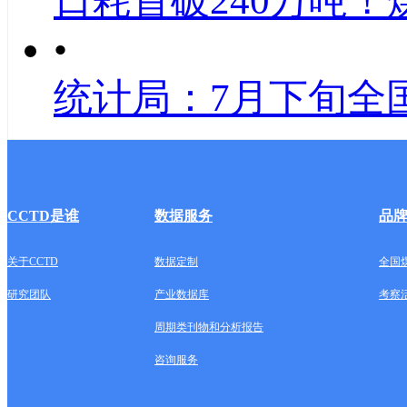
日耗首破240万吨！
•
统计局：7月下旬全
CCTD是谁
数据服务
品
关于CCTD
数据定制
全国
研究团队
产业数据库
考察
周期类刊物和分析报告
咨询服务