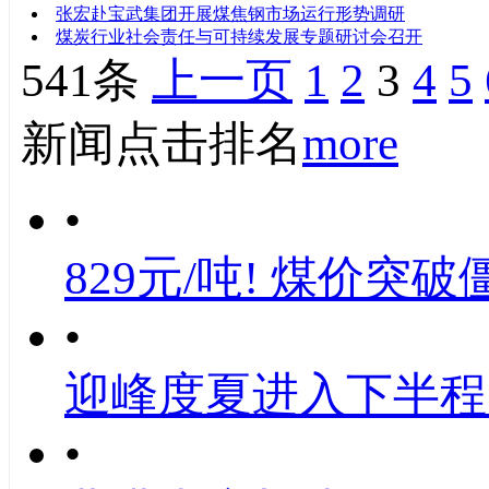
张宏赴宝武集团开展煤焦钢市场运行形势调研
煤炭行业社会责任与可持续发展专题研讨会召开
541条
上一页
1
2
3
4
5
新闻点击排名
more
•
829元/吨! 煤价突破
•
迎峰度夏进入下半程
•