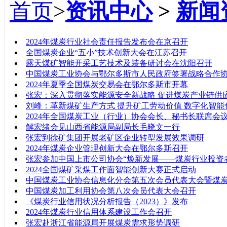
首页
>
资讯中心
>
新闻
标题
2024年煤炭行业社会责任报告发布会在京召开
全国煤炭企业“五小”技术创新大会在江苏召开
露天煤矿智能开采工艺技术及装备研讨会在沈阳召开
中国煤炭工业协会与鄂尔多斯市人民政府签署战略合作
2024年夏季全国煤炭交易会在鄂尔多斯市开幕
张宏：深入贯彻落实能源安全新战略 促进煤炭产业链供
刘峰：革新煤矿生产方式 提升矿工劳动价值 数字化智
2024年全国煤炭工业（行业）协会会长、秘书长联席会
解宏绪会见山西省能源局副局长毛晓文一行
张宏到徐矿集团开展老矿区企业转型发展效果调研
2024年煤炭企业管理创新大会在鄂尔多斯召开
张宏参加中国上市公司协会“焕新发展——煤炭行业投资
2024全国煤矿采煤工作面智能创新大赛正式启动
中国煤炭工业协会信息化分会第五次会员代表大会暨煤
中国煤炭加工利用协会第八次会员代表大会召开
《煤炭行业信用状况分析报告（2023）》发布
2024年煤炭行业信用体系建设工作会召开
张宏赴浙江省能源局开展煤炭需求形势调研