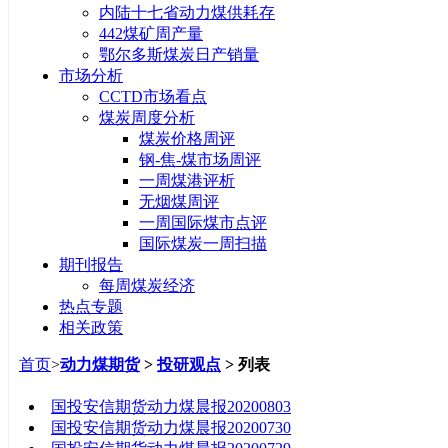
内陆十七省动力煤供耗存
442煤矿周产量
鄂尔多斯煤炭日产销量
市场分析
CCTD市场看点
煤炭周度分析
煤炭价格周评
钢-焦-煤市场周评
一周煤港评析
无烟煤周评
一周国际煤市点评
国际煤炭一周扫描
期刊报告
每周煤炭经济
热点专题
相关政策
首页
>
动力煤期货
>
投研观点
> 列表
标题
国投安信期货动力煤晨报20200803
国投安信期货动力煤晨报20200730