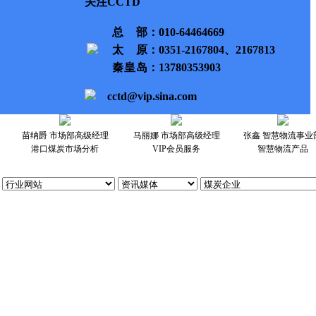
关注CCTD
总部
：010-64464669
太原
：0351-2167804、2167813
秦皇岛
：13780353903
cctd@vip.sina.com
苗纳爵 市场部高级经理
马丽娜 市场部高级经理
张鑫 智慧物流事业
港口煤炭市场分析
VIP会员服务
智慧物流产品