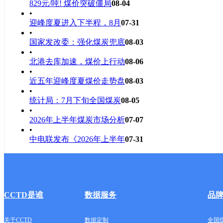
829元/吨! 煤价突破僵局
08-04
•
迎峰度夏进入下半程，8月
07-31
•
国家发改委：强化煤炭兜底
08-03
•
北港去库加速，煤价上行动
08-06
•
近五年迎峰度夏煤价走势盘
08-03
•
统计局：7月下旬全国煤炭
08-05
•
2026年上半年煤炭市场分析
07-07
•
中电联发布《2026年上半年
07-31
CCTD是谁
数据服务
品
关于CCTD
数据定制
全国