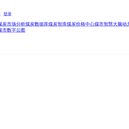
煤炭市场分析
煤炭数据库
煤炭智库
煤炭价格中心
煤市智慧大脑
动
煤市数字云图