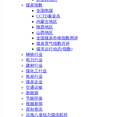
煤炭指数
全国电煤
CCTD秦皇岛
内蒙古地区
陕西地区
山西地区
全国煤炭价格指数周评
煤炭景气指数月评
煤市运行动态(指数)
钢铁行业
电力行业
建材行业
煤化工行业
焦炭行业
煤炭企业
交通运输
新能源
节能环保
视频新闻
原创资讯
沿海八省动力煤供耗存