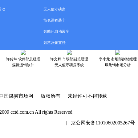
活动
无人值守磅房
筒仓远程装车
智能化自动装车
智慧营销支持
许传坤 软件部总经理
许文辉 市场部副总经理
李小龙 市场部副总经理
煤炭运销软件
无人值守磅房系统
煤焦钢市场分析
中国煤炭市场网 版权所有 未经许可不得转载
2009 cctd.com.cn All rights Reserved
20447号
|
京ICP证020447号
| 京公网安备11010602005267号