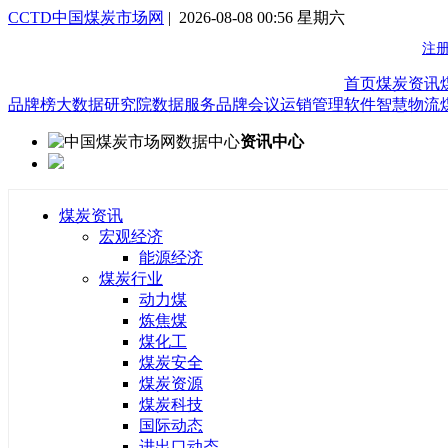
CCTD中国煤炭市场网
| 2026-08-08 00:56 星期六
首页
煤炭资讯
品牌榜
大数据研究院
数据服务
品牌会议
运销管理软件
智慧物流
资讯中心
煤炭资讯
宏观经济
能源经济
煤炭行业
动力煤
炼焦煤
煤化工
煤炭安全
煤炭资源
煤炭科技
国际动态
进出口动态