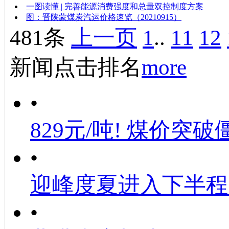
一图读懂 | 完善能源消费强度和总量双控制度方案
图：晋陕蒙煤炭汽运价格速览（20210915）
481条
上一页
1
..
11
12
新闻点击排名
more
•
829元/吨! 煤价突破
•
迎峰度夏进入下半程
•