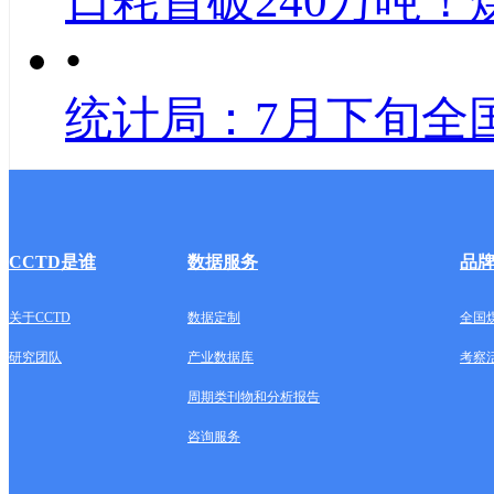
日耗首破240万吨！
•
统计局：7月下旬全
CCTD是谁
数据服务
品
关于CCTD
数据定制
全国
研究团队
产业数据库
考察
周期类刊物和分析报告
咨询服务