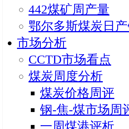
442煤矿周产量
鄂尔多斯煤炭日产
市场分析
CCTD市场看点
煤炭周度分析
煤炭价格周评
钢-焦-煤市场周
一周煤港评析