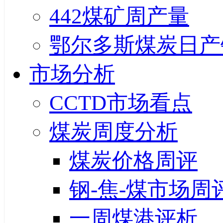
442煤矿周产量
鄂尔多斯煤炭日产
市场分析
CCTD市场看点
煤炭周度分析
煤炭价格周评
钢-焦-煤市场周
一周煤港评析