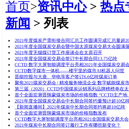
首页
>
资讯中心
>
热点
新闻
> 列表
标题
2021年度煤炭产需衔接合同汇总工作圆满完成汇总量超2
2021年度全国煤炭交易会暨中国太原煤炭交易大会圆满
2021年度无烟煤订货工作座谈会在太原召开
2021年度全国煤炭交易会签订中长期合同13.75亿吨
CCTD 数字大屏智能调度平台亮相2021年全国煤炭交易
CCTD数字煤市一体机——楼宇里的煤市AI机器人问世
晋能控股与大唐、华电等客户签订6.6亿吨煤炭订单
聚焦2021煤炭交易会 | 精准服务物流企业 数字赋能煤炭
第三届（2020）CCTD中国煤炭运销系列品牌榜榜单在
首个全面监测晋陕蒙煤炭市场的价格指数 “CCTD主产
2021年度全国煤炭交易会中长期合同签约量预计超10亿
【新闻直播间】2021年煤炭中长期合同签约将超10亿吨
首个全面监测晋陕蒙煤炭市场的价格指数发布
CCTD数字大屏智能调度平台亮相2021全国煤炭交易大会
2021年煤炭中长期合同签订履行工作有哪些新变化？