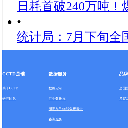
日耗首破240万吨！
•
统计局：7月下旬全
CCTD是谁
数据服务
品
关于CCTD
数据定制
全国
研究团队
产业数据库
考察
周期类刊物和分析报告
咨询服务