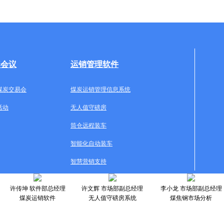
牌会议
运销管理软件
煤炭交易会
煤炭运销管理信息系统
活动
无人值守磅房
筒仓远程装车
智能化自动装车
智慧营销支持
许传坤 软件部总经理
许文辉 市场部副总经理
李小龙 市场部副总经理
煤炭运销软件
无人值守磅房系统
煤焦钢市场分析