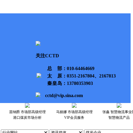
关注CCTD
总部
：010-64464669
太原
：0351-2167804、2167813
秦皇岛
：13780353903
cctd@vip.sina.com
苗纳爵 市场部高级经理
马丽娜 市场部高级经理
张鑫 智慧物流事业
港口煤炭市场分析
VIP会员服务
智慧物流产品