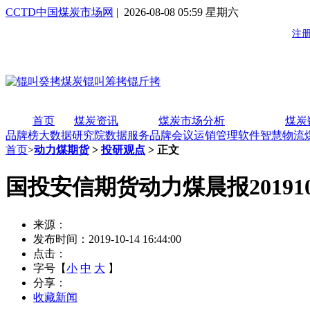
CCTD中国煤炭市场网
| 2026-08-08 05:59 星期六
首页
煤炭资讯
煤炭市场分析
煤炭
品牌榜
大数据研究院
数据服务
品牌会议
运销管理软件
智慧物流
首页
>
动力煤期货
>
投研观点
> 正文
国投安信期货动力煤晨报201910
来源：
发布时间：2019-10-14 16:44:00
点击：
字号【
小
中
大
】
分享：
收藏新闻