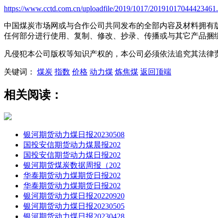
https://www.cctd.com.cn/uploadfile/2019/1017/20191017044423461
中国煤炭市场网或与合作公司共同发布的全部内容及材料拥有
任何部分进行使用、复制、修改、抄录、传播或与其它产品捆
凡侵犯本公司版权等知识产权的，本公司必须依法追究其法律
关键词：
煤炭
指数
价格
动力煤
炼焦煤
返回顶端
相关阅读：
银河期货动力煤日报20230508
国投安信期货动力煤晨报202
国投安信期货动力煤日报202
银河期货煤炭数据周报（202
华泰期货动力煤期货日报202
华泰期货动力煤期货日报202
银河期货动力煤日报20220920
银河期货动力煤日报20230505
银河期货动力煤日报20230428