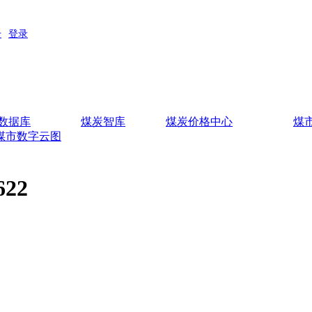
数据库
煤炭智库
煤炭价格中心
煤
煤市数字云图
22