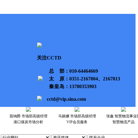
关注CCTD
总部
：010-64464669
太原
：0351-2167804、2167813
秦皇岛
：13780353903
cctd@vip.sina.com
苗纳爵 市场部高级经理
马丽娜 市场部高级经理
张鑫 智慧物流事业
港口煤炭市场分析
VIP会员服务
智慧物流产品