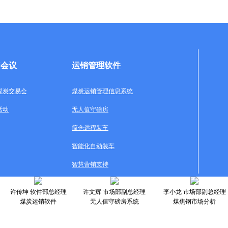
牌会议
运销管理软件
煤炭交易会
煤炭运销管理信息系统
活动
无人值守磅房
筒仓远程装车
智能化自动装车
智慧营销支持
许传坤 软件部总经理
许文辉 市场部副总经理
李小龙 市场部副总经理
煤炭运销软件
无人值守磅房系统
煤焦钢市场分析