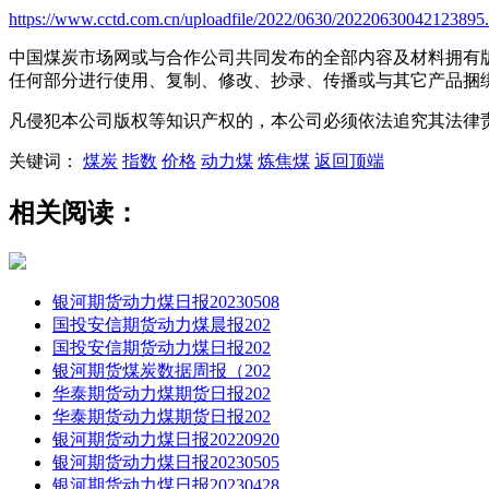
https://www.cctd.com.cn/uploadfile/2022/0630/20220630042123895
中国煤炭市场网或与合作公司共同发布的全部内容及材料拥有
任何部分进行使用、复制、修改、抄录、传播或与其它产品捆
凡侵犯本公司版权等知识产权的，本公司必须依法追究其法律
关键词：
煤炭
指数
价格
动力煤
炼焦煤
返回顶端
相关阅读：
银河期货动力煤日报20230508
国投安信期货动力煤晨报202
国投安信期货动力煤日报202
银河期货煤炭数据周报（202
华泰期货动力煤期货日报202
华泰期货动力煤期货日报202
银河期货动力煤日报20220920
银河期货动力煤日报20230505
银河期货动力煤日报20230428