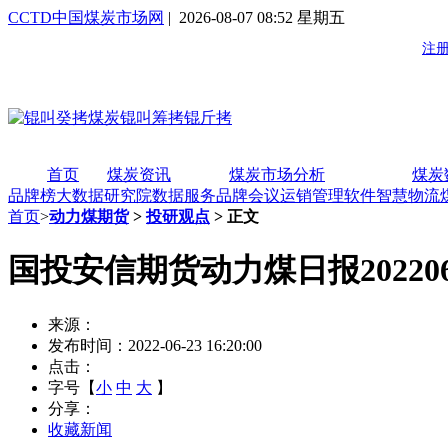
CCTD中国煤炭市场网
| 2026-08-07 08:52 星期五
首页
煤炭资讯
煤炭市场分析
煤炭
品牌榜
大数据研究院
数据服务
品牌会议
运销管理软件
智慧物流
首页
>
动力煤期货
>
投研观点
> 正文
国投安信期货动力煤日报202206
来源：
发布时间：2022-06-23 16:20:00
点击：
字号【
小
中
大
】
分享：
收藏新闻