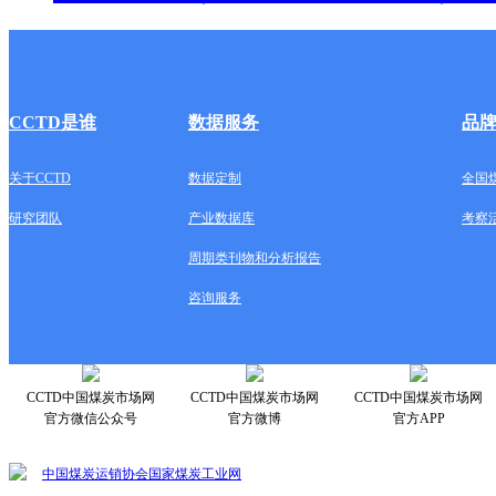
CCTD是谁
数据服务
品
关于CCTD
数据定制
全国
研究团队
产业数据库
考察
周期类刊物和分析报告
咨询服务
CCTD中国煤炭市场网
CCTD中国煤炭市场网
CCTD中国煤炭市场网
官方微信公众号
官方微博
官方APP
中国煤炭运销协会
国家煤炭工业网