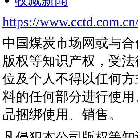
收藏新闻
https://www.cctd.com.c
中国煤炭市场网或与合
版权等知识产权，受法
位及个人不得以任何方
料的任何部分进行使用
品捆绑使用、销售。
凡侵犯本公司版权等知