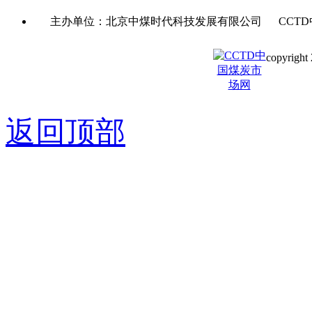
主办单位：北京中煤时代科技发展有限公司 CCTD
copyright 
京ICP备0
返回顶部