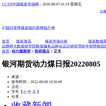
CCTD中国煤炭市场网
| 2026-08-07 01:19 星期五
首页
煤炭资讯
煤炭市场分析
煤炭数据
品牌榜
大数据研究院
数据服务
品牌会议
运销管理软件
智慧物流
首页
>
动力煤期货
>
投研观点
> 正文
银河期货动力煤日报20220805
来源：
发布时间：2022-08-08 16:56:00
点击：
字号【
小
中
大
】
分享：