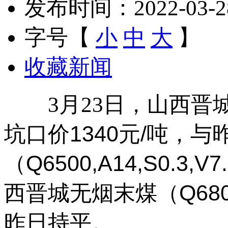
发布时间：2022-03-28 
字号【
小
中
大
】
收藏新闻
3月23日，山西晋
坑口
1340元/吨，
价
（Q6500,A14,S0.3,V
（Q680
西晋城无烟末煤
昨日持平。