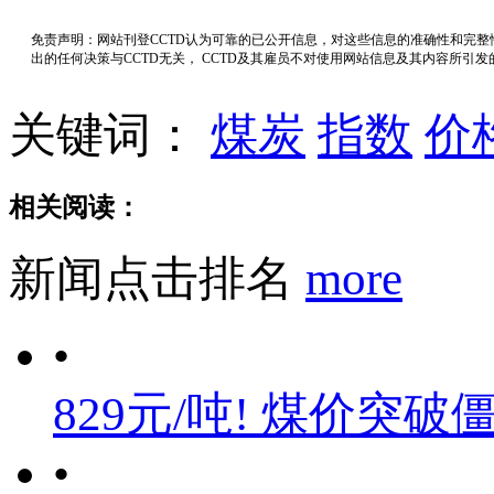
免责声明：网站刊登CCTD认为可靠的已公开信息，对这些信息的准确性和完
出的任何决策与CCTD无关， CCTD及其雇员不对使用网站信息及其内容所引
关键词：
煤炭
指数
价
相关阅读：
新闻点击排名
more
•
829元/吨! 煤价突破
•