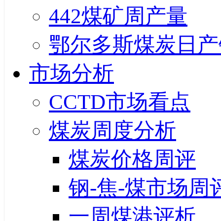
442煤矿周产量
鄂尔多斯煤炭日产
市场分析
CCTD市场看点
煤炭周度分析
煤炭价格周评
钢-焦-煤市场周
一周煤港评析