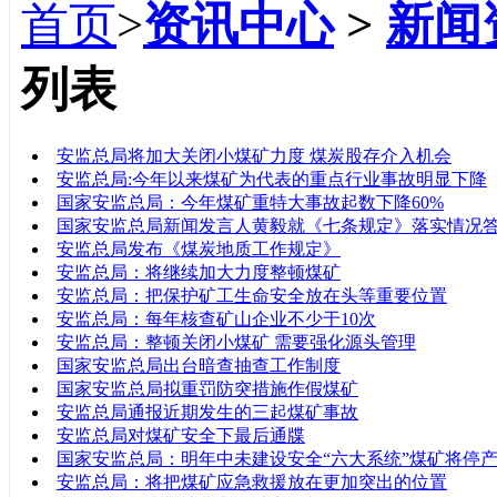
首页
>
资讯中心
>
新闻
列表
标题
安监总局将加大关闭小煤矿力度 煤炭股存介入机会
安监总局:今年以来煤矿为代表的重点行业事故明显下降
国家安监总局：今年煤矿重特大事故起数下降60%
国家安监总局新闻发言人黄毅就《七条规定》落实情况
安监总局发布《煤炭地质工作规定》
安监总局：将继续加大力度整顿煤矿
安监总局：把保护矿工生命安全放在头等重要位置
安监总局：每年核查矿山企业不少于10次
安监总局：整顿关闭小煤矿 需要强化源头管理
国家安监总局出台暗查抽查工作制度
国家安监总局拟重罚防突措施作假煤矿
安监总局通报近期发生的三起煤矿事故
安监总局对煤矿安全下最后通牒
国家安监总局：明年中未建设安全“六大系统”煤矿将停
安监总局：将把煤矿应急救援放在更加突出的位置