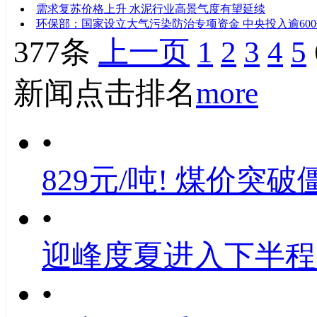
需求复苏价格上升 水泥行业高景气度有望延续
环保部：国家设立大气污染防治专项资金 中央投入逾60
377条
上一页
1
2
3
4
5
新闻点击排名
more
•
829元/吨! 煤价突破
•
迎峰度夏进入下半程
•