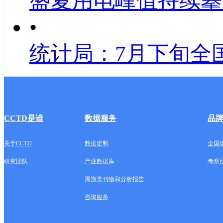
盛夏用电峰值持续攀
•
统计局：7月下旬全
CCTD是谁
数据服务
品
关于CCTD
数据定制
全国
研究团队
产业数据库
考察
周期类刊物和分析报告
咨询服务