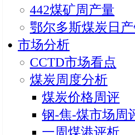
442煤矿周产量
鄂尔多斯煤炭日产
市场分析
CCTD市场看点
煤炭周度分析
煤炭价格周评
钢-焦-煤市场周
一周煤港评析