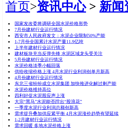
首页
>
资讯中心
>
新闻
标题
国家发改委将调研全国水泥价格形势
7月份建材行业运行情况
西安市人民政府发文：水泥企业限制50%产能
1-7月份全国累计水泥产量11.9亿吨
上半年建材行业运行情况
建材板块充当反弹先锋 水泥区域龙头受关注
5月份建材行业运行情况
水泥价格淡季小幅回落
供给收缩价格上涨 4月水泥行业利润创单月新高
4月份建材行业运行情况
东北三省纷纷成立水泥集团 加快推进化解过剩产能
水泥价格维持高位
四利好促水泥股应声上涨
大宗“黑马”水泥能否蹚出“股浪花”
一季度水泥行业利润总额创新高
需求提升叠加供应紧平衡 4月水泥涨价趋势有望延续
1-2月建材行业运行情况
需求回暖 多地水泥价格上涨