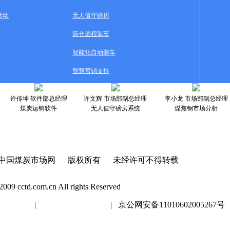
活动
无人值守磅房
筒仓远程装车
智能化自动装车
智慧营销支持
许传坤 软件部总经理
许文辉 市场部副总经理
李小龙 市场部副总经理
煤炭运销软件
无人值守磅房系统
煤焦钢市场分析
中国煤炭市场网 版权所有 未经许可不得转载
2009 cctd.com.cn All rights Reserved
20447号
|
京ICP证020447号
| 京公网安备11010602005267号