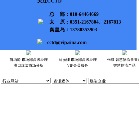
关注CCTD
总部
：010-64464669
太原
：0351-2167804、2167813
秦皇岛
：13780353903
cctd@vip.sina.com
苗纳爵 市场部高级经理
马丽娜 市场部高级经理
张鑫 智慧物流事业
港口煤炭市场分析
VIP会员服务
智慧物流产品