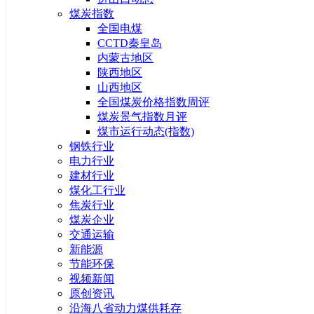
煤炭指数
全国电煤
CCTD秦皇岛
内蒙古地区
陕西地区
山西地区
全国煤炭价格指数周评
煤炭景气指数月评
煤市运行动态(指数)
钢铁行业
电力行业
建材行业
煤化工行业
焦炭行业
煤炭企业
交通运输
新能源
节能环保
视频新闻
原创资讯
沿海八省动力煤供耗存