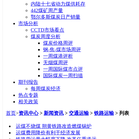
内陆十七省动力煤供耗存
442煤矿周产量
鄂尔多斯煤炭日产销量
市场分析
CCTD市场看点
煤炭周度分析
煤炭价格周评
钢-焦-煤市场周评
一周煤港评析
无烟煤周评
一周国际煤市点评
国际煤炭一周扫描
期刊报告
每周煤炭经济
热点专题
相关政策
首页
>
资讯中心
>
新闻资讯
>
交通运输
>
铁路运输
> 列表
标题
运煤不烧煤 朔黄铁路改造燃煤锅炉
运煤费用降价有利于经济发展