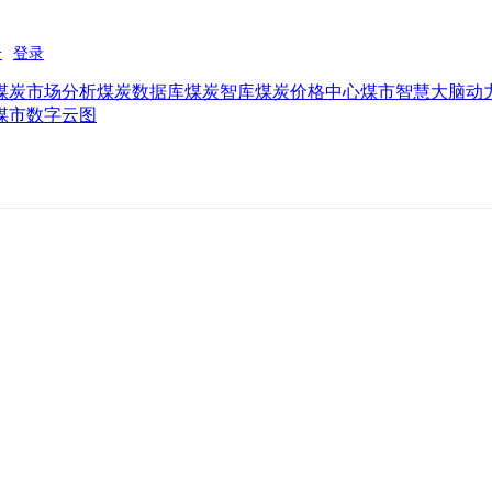
煤炭市场分析
煤炭数据库
煤炭智库
煤炭价格中心
煤市智慧大脑
动
煤市数字云图