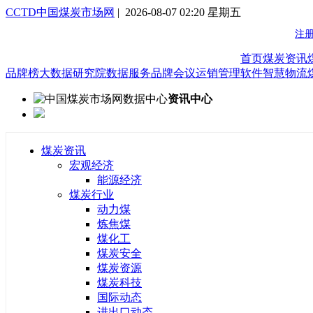
CCTD中国煤炭市场网
| 2026-08-07 02:20 星期五
首页
煤炭资讯
品牌榜
大数据研究院
数据服务
品牌会议
运销管理软件
智慧物流
资讯中心
煤炭资讯
宏观经济
能源经济
煤炭行业
动力煤
炼焦煤
煤化工
煤炭安全
煤炭资源
煤炭科技
国际动态
进出口动态