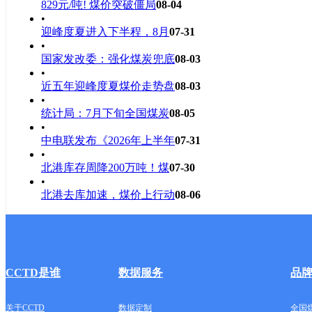
829元/吨! 煤价突破僵局
08-04
•
迎峰度夏进入下半程，8月
07-31
•
国家发改委：强化煤炭兜底
08-03
•
近五年迎峰度夏煤价走势盘
08-03
•
统计局：7月下旬全国煤炭
08-05
•
中电联发布《2026年上半年
07-31
•
北港库存周降200万吨！煤
07-30
•
北港去库加速，煤价上行动
08-06
CCTD是谁
数据服务
品
关于CCTD
数据定制
全国