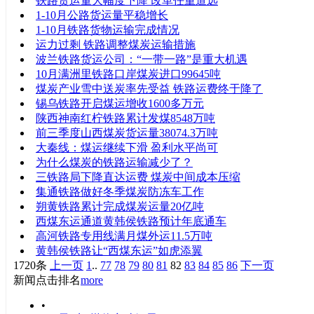
铁路货运量大幅度下降 改革任重道远
1-10月公路货运量平稳增长
1-10月铁路货物运输完成情况
运力过剩 铁路调整煤炭运输措施
波兰铁路货运公司：“一带一路”是重大机遇
10月满洲里铁路口岸煤炭进口99645吨
煤炭产业雪中送炭率先受益 铁路运费终于降了
锡乌铁路开启煤运增收1600多万元
陕西神南红柠铁路累计发煤8548万吨
前三季度山西煤炭货运量38074.3万吨
大秦线：煤运继续下滑 盈利水平尚可
为什么煤炭的铁路运输减少了？
三铁路局下降直达运费 煤炭中间成本压缩
​集通铁路做好冬季煤炭防冻车工作
朔黄铁路累计完成煤炭运量20亿吨
西煤东运通道黄韩侯铁路预计年底通车
高河铁路专用线满月煤外运11.5万吨
黄韩侯铁路让“西煤东运”如虎添翼
1720条
上一页
1
..
77
78
79
80
81
82
83
84
85
86
下一页
新闻点击排名
more
•