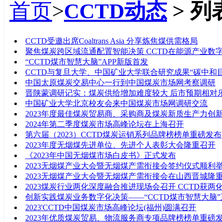
首页
>
CCTD动态
> 列
标题
CCTD受邀出席Coaltrans Asia 分享炼焦煤供需格局
聚焦煤炭跨区域流通配置智能决策 CCTD在能源产业数
“CCTD煤市智慧大脑”APP新版首发
CCTD与复旦大学、中国矿业大学联合研究成果“碳中和目标
中国太原煤炭交易中心一行到中国煤炭市场网考察调研
晋陕蒙调研记实：煤炭供给增加难度较大 后市预期相对
中国矿业大学北京校友会来中国煤炭市场网调研交流
2023年度最佳煤炭贸易商、采购商及煤炭新质生产力创
2024年第二季度煤炭市场高峰论坛在上海召开
第六届（2023）CCTD煤炭运销系列品牌榜榜单重磅发布
2023年度无烟煤先进单位、先进个人表彰大会隆重召开
《2023年中国无烟煤市场白皮书》正式发布
2023无烟煤产业大会暨无烟煤产需衔接会签约仪式顺利
2023无烟煤产业大会暨无烟煤产需衔接会在山西晋城隆
2023煤炭行业两化深度融合推进现场会召开 CCTD获
创新实践煤炭业务数字化决策——“CCTD煤市智慧大脑
2023'CCTD中国煤炭市场高峰论坛(福州)圆满召开
2023年优质煤炭贸易、物流服务商专项品牌榜榜单重磅