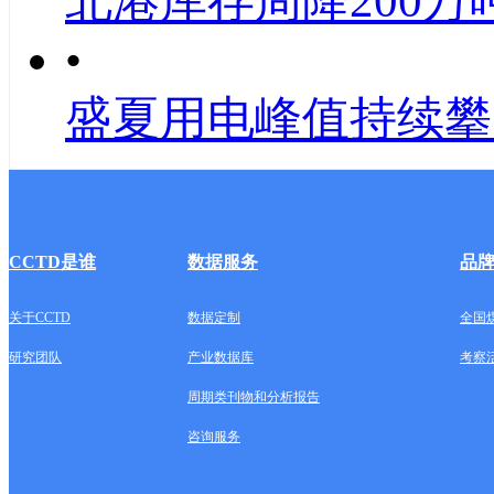
北港库存周降200万
•
盛夏用电峰值持续攀
CCTD是谁
数据服务
品
关于CCTD
数据定制
全国
研究团队
产业数据库
考察
周期类刊物和分析报告
咨询服务