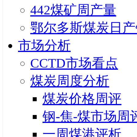
442煤矿周产量
鄂尔多斯煤炭日产
市场分析
CCTD市场看点
煤炭周度分析
煤炭价格周评
钢-焦-煤市场周
一周煤港评析