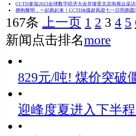
CCTD参加2023全球数字经济大会并接受北京电视台采访
拥抱黎明，一起跑起来！CCTD&煤超风迎七一日照跑圆
167条
上一页
1
2
3
4
5
新闻点击排名
more
•
829元/吨! 煤价突破
•
迎峰度夏进入下半程
•