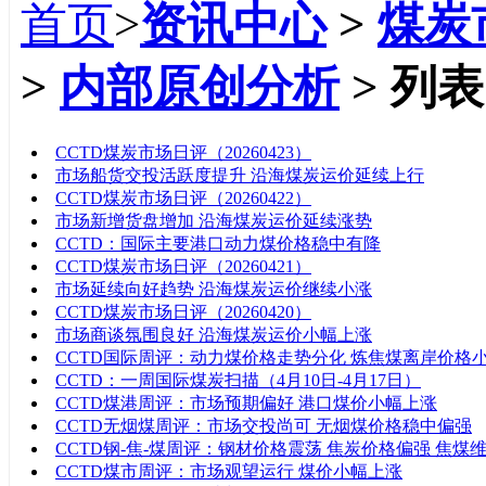
首页
>
资讯中心
>
煤炭
>
内部原创分析
> 列表
标题
CCTD煤炭市场日评（20260423）
市场船货交投活跃度提升 沿海煤炭运价延续上行
CCTD煤炭市场日评（20260422）
市场新增货盘增加 沿海煤炭运价延续涨势
CCTD：国际主要港口动力煤价格稳中有降
CCTD煤炭市场日评（20260421）
市场延续向好趋势 沿海煤炭运价继续小涨
CCTD煤炭市场日评（20260420）
市场商谈氛围良好 沿海煤炭运价小幅上涨
CCTD国际周评：动力煤价格走势分化 炼焦煤离岸价格
CCTD：一周国际煤炭扫描（4月10日-4月17日）
CCTD煤港周评：市场预期偏好 港口煤价小幅上涨
CCTD无烟煤周评：市场交投尚可 无烟煤价格稳中偏强
CCTD钢-焦-煤周评：钢材价格震荡 焦炭价格偏强 焦煤
CCTD煤市周评：市场观望运行 煤价小幅上涨