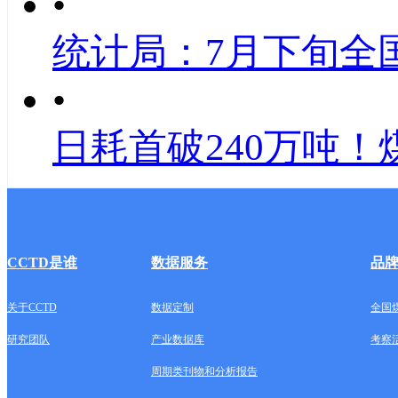
•
统计局：7月下旬全
•
日耗首破240万吨！
CCTD是谁
数据服务
品
关于CCTD
数据定制
全国
研究团队
产业数据库
考察
周期类刊物和分析报告