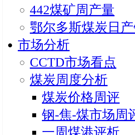
442煤矿周产量
鄂尔多斯煤炭日产
市场分析
CCTD市场看点
煤炭周度分析
煤炭价格周评
钢-焦-煤市场周
一周煤港评析