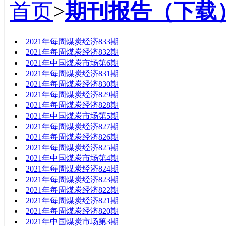
首页
>
期刊报告（下载
标题
2021年每周煤炭经济833期
2021年每周煤炭经济832期
2021年中国煤炭市场第6期
2021年每周煤炭经济831期
2021年每周煤炭经济830期
2021年每周煤炭经济829期
2021年每周煤炭经济828期
2021年中国煤炭市场第5期
2021年每周煤炭经济827期
2021年每周煤炭经济826期
2021年每周煤炭经济825期
2021年中国煤炭市场第4期
2021年每周煤炭经济824期
2021年每周煤炭经济823期
2021年每周煤炭经济822期
2021年每周煤炭经济821期
2021年每周煤炭经济820期
2021年中国煤炭市场第3期