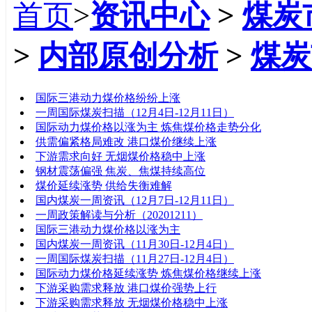
首页
>
资讯中心
>
煤炭
>
内部原创分析
>
煤炭
标题
国际三港动力煤价格纷纷上涨
一周国际煤炭扫描（12月4日-12月11日）
国际动力煤价格以涨为主 炼焦煤价格走势分化
供需偏紧格局难改 港口煤价继续上涨
下游需求向好 无烟煤价格稳中上涨
钢材震荡偏强 焦炭、焦煤持续高位
煤价延续涨势 供给失衡难解
国内煤炭一周资讯（12月7日-12月11日）
一周政策解读与分析（20201211）
国际三港动力煤价格以涨为主
国内煤炭一周资讯（11月30日-12月4日）
一周国际煤炭扫描（11月27日-12月4日）
国际动力煤价格延续涨势 炼焦煤价格继续上涨
下游采购需求释放 港口煤价强势上行
下游采购需求释放 无烟煤价格稳中上涨