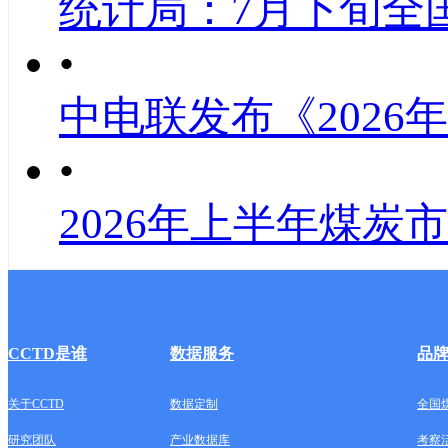
统计局：7月下旬全
•
中电联发布《2026
•
2026年上半年煤炭
CCTD是谁
数据服务
品
关于CCTD
数据定制
全国
研究团队
产业数据库
考察