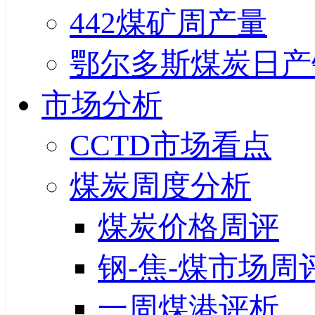
442煤矿周产量
鄂尔多斯煤炭日产
市场分析
CCTD市场看点
煤炭周度分析
煤炭价格周评
钢-焦-煤市场周
一周煤港评析