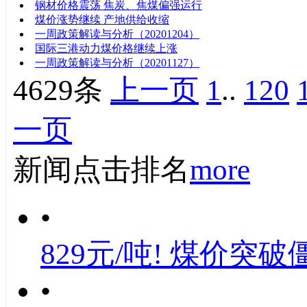
钢材价格震荡 焦炭、焦煤偏强运行
煤价涨势继续 产地供给收缩
一周政策解读与分析（20201204）
国际三港动力煤价格继续上涨
一周政策解读与分析（20201127）
4629条
上一页
1
..
120
一页
新闻点击排名
more
•
829元/吨! 煤价突破
•