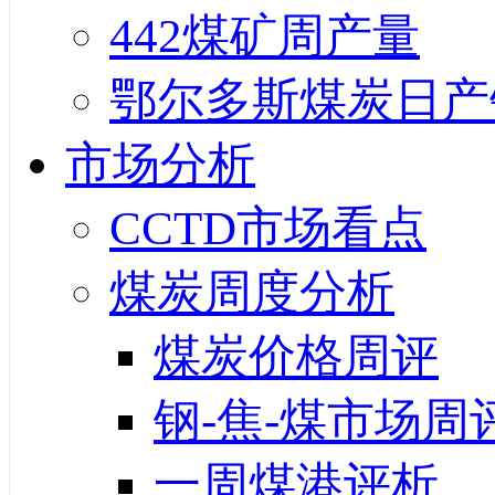
442煤矿周产量
鄂尔多斯煤炭日产
市场分析
CCTD市场看点
煤炭周度分析
煤炭价格周评
钢-焦-煤市场周
一周煤港评析