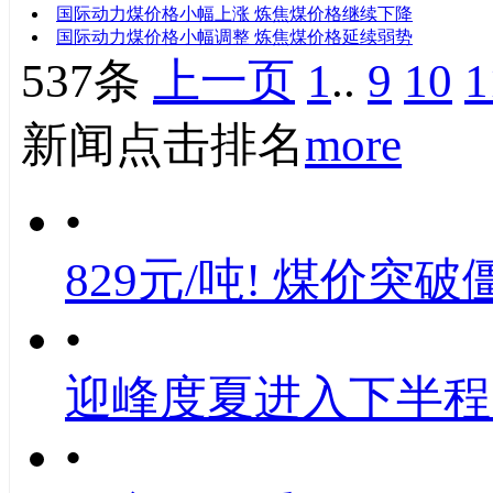
国际动力煤价格小幅上涨 炼焦煤价格继续下降
国际动力煤价格小幅调整 炼焦煤价格延续弱势
537条
上一页
1
..
9
10
1
新闻点击排名
more
•
829元/吨! 煤价突破
•
迎峰度夏进入下半程
•