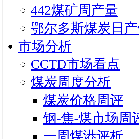
442煤矿周产量
鄂尔多斯煤炭日产
市场分析
CCTD市场看点
煤炭周度分析
煤炭价格周评
钢-焦-煤市场周
一周煤港评析