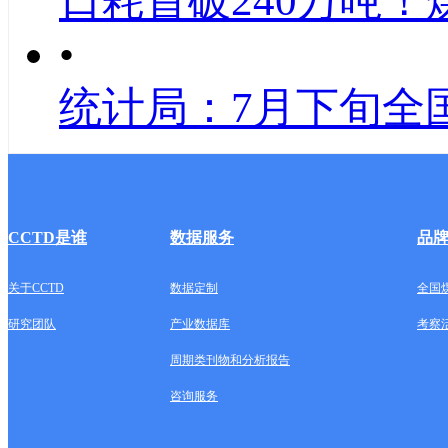
日耗首破240万吨！
•
统计局：7月下旬全
CCTD是谁
数据服务
品
关于CCTD
数据定制
全国
研究团队
产业数据库
考察
周期类刊物和分析报告
咨询服务