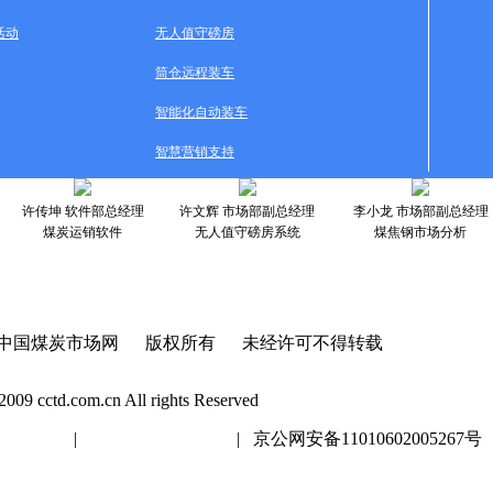
活动
无人值守磅房
筒仓远程装车
智能化自动装车
智慧营销支持
许传坤 软件部总经理
许文辉 市场部副总经理
李小龙 市场部副总经理
煤炭运销软件
无人值守磅房系统
煤焦钢市场分析
中国煤炭市场网 版权所有 未经许可不得转载
2009 cctd.com.cn All rights Reserved
20447号
|
京ICP证020447号
| 京公网安备11010602005267号