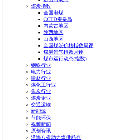
煤炭指数
全国电煤
CCTD秦皇岛
内蒙古地区
陕西地区
山西地区
全国煤炭价格指数周评
煤炭景气指数月评
煤市运行动态(指数)
钢铁行业
电力行业
建材行业
煤化工行业
焦炭行业
煤炭企业
交通运输
新能源
节能环保
视频新闻
原创资讯
沿海八省动力煤供耗存