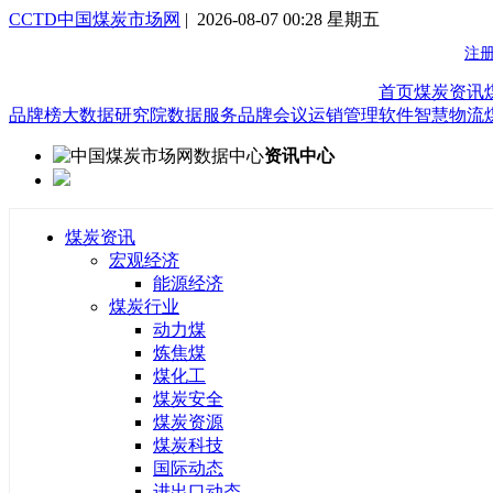
CCTD中国煤炭市场网
| 2026-08-07 00:28 星期五
首页
煤炭资讯
品牌榜
大数据研究院
数据服务
品牌会议
运销管理软件
智慧物流
资讯中心
煤炭资讯
宏观经济
能源经济
煤炭行业
动力煤
炼焦煤
煤化工
煤炭安全
煤炭资源
煤炭科技
国际动态
进出口动态