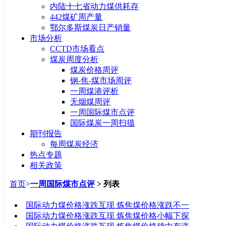
内陆十七省动力煤供耗存
442煤矿周产量
鄂尔多斯煤炭日产销量
市场分析
CCTD市场看点
煤炭周度分析
煤炭价格周评
钢-焦-煤市场周评
一周煤港评析
无烟煤周评
一周国际煤市点评
国际煤炭一周扫描
期刊报告
每周煤炭经济
热点专题
相关政策
首页
>
一周国际煤市点评
> 列表
标题
国际动力煤价格涨跌互现 炼焦煤价格涨跌不一
国际动力煤价格涨跌互现 炼焦煤价格小幅下探