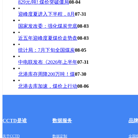
829元/吨! 煤价突破僵局
08-04
•
迎峰度夏进入下半程，8月
07-31
•
国家发改委：强化煤炭兜底
08-03
•
近五年迎峰度夏煤价走势盘
08-03
•
统计局：7月下旬全国煤炭
08-05
•
中电联发布《2026年上半年
07-31
•
北港库存周降200万吨！煤
07-30
•
北港去库加速，煤价上行动
08-06
CCTD是谁
数据服务
品
关于CCTD
数据定制
全国