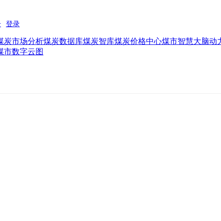
煤炭市场分析
煤炭数据库
煤炭智库
煤炭价格中心
煤市智慧大脑
动
煤市数字云图