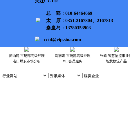
关注CCTD
总部
：010-64464669
太原
：0351-2167804、2167813
秦皇岛
：13780353903
cctd@vip.sina.com
苗纳爵 市场部高级经理
马丽娜 市场部高级经理
张鑫 智慧物流事业
港口煤炭市场分析
VIP会员服务
智慧物流产品