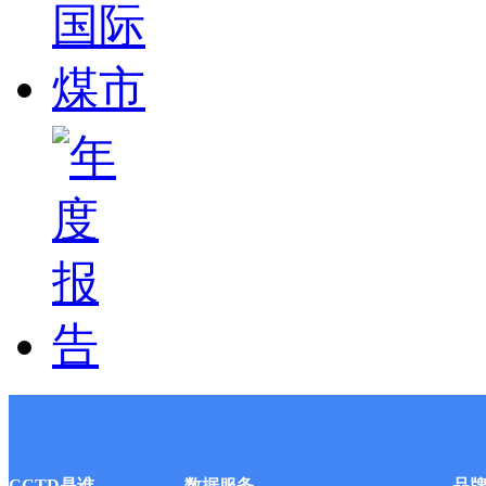
CCTD是谁
数据服务
品