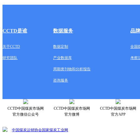
CCTD是谁
数据服务
品
关于CCTD
数据定制
全国
研究团队
产业数据库
考察
周期类刊物和分析报告
咨询服务
CCTD中国煤炭市场网
CCTD中国煤炭市场网
CCTD中国煤炭市场网
官方微信公众号
官方微博
官方APP
中国煤炭运销协会
国家煤炭工业网