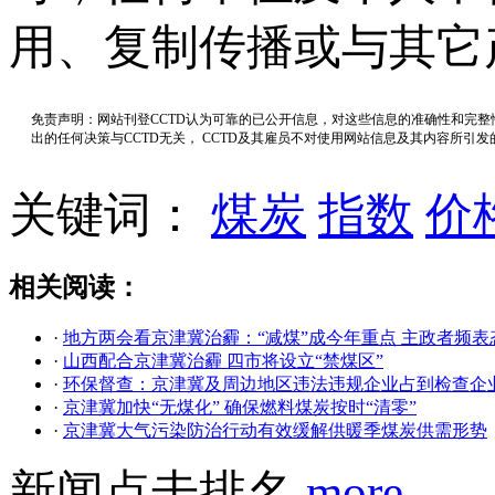
用、复制传播或与其它
免责声明：网站刊登CCTD认为可靠的已公开信息，对这些信息的准确性和完
出的任何决策与CCTD无关， CCTD及其雇员不对使用网站信息及其内容所引
关键词：
煤炭
指数
价
相关阅读：
·
地方两会看京津冀治霾：“减煤”成今年重点 主政者频表
·
山西配合京津冀治霾 四市将设立“禁煤区”
·
环保督查：京津冀及周边地区违法违规企业占到检查企业
·
京津冀加快“无煤化” 确保燃料煤炭按时“清零”
·
京津冀大气污染防治行动有效缓解供暖季煤炭供需形势
新闻点击排名
more