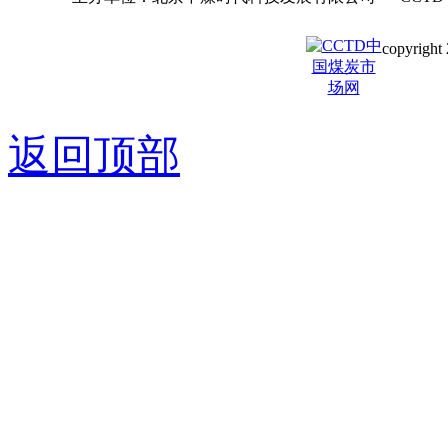
copyright 
京ICP备0
返回顶部