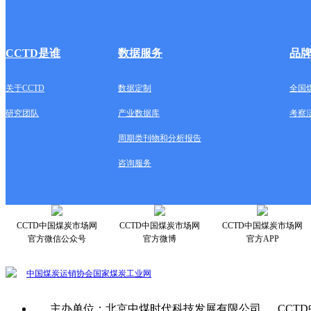
CCTD是谁
数据服务
品
关于CCTD
数据定制
全国
研究团队
产业数据库
考察
周期类刊物和分析报告
咨询服务
CCTD中国煤炭市场网
CCTD中国煤炭市场网
CCTD中国煤炭市场网
官方微信公众号
官方微博
官方APP
中国煤炭运销协会
国家煤炭工业网
主办单位：北京中煤时代科技发展有限公司 CCTD