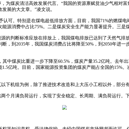
为煤炭清洁高效发展代言。“我国的资源禀赋贫油少气相对富煤
效发展的大文章。”凌文说。
认可。特别是在煤电超低排放方面，目前，我国71%的燃煤电
次能源消费中占比75%。二是煤炭安全生产能力显著提升。三是
源的判断标准应放在排放上，我国煤电排放已达到了天然气排放
，到2035年，我国煤炭消费占比将降至50%，到2050年进
，其中煤炭比重进一步下降至60.5%，煤炭产量35.2亿吨。
1.5亿吨。目前，国家能源投资集团的煤炭产能占全国的15%
以下机组为例，除了推进技术改造和上大压小工程以外，部分
续两个月满负荷运行，实现了安全稳定、长周期、满负荷运行。
版权等知识产权，受法律保护。未经中国煤炭市场网书面许可，