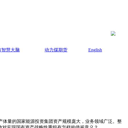
市智慧大脑
动力煤期货
English
产体量的国家能源投资集团资产规模庞大，业务领域广泛。整
放对实现国有资产战略性重组有怎样的借鉴意义？