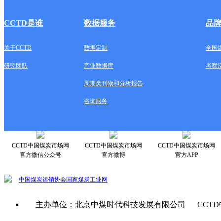
CCTD是谁
数据服务
品
关于CCTD
数据定制
全国
研究团队
产业数据库
考察
周期类刊物和分析报告
咨询服务
CCTD中国煤炭市场网
CCTD中国煤炭市场网
CCTD中国煤炭市场网
官方微信公众号
官方微博
官方APP
中国煤炭运销协会
国家煤炭工业网
主办单位：北京中煤时代科技发展有限公司 CCTD