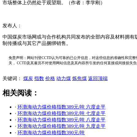
市场整体上仍然处于观望期。（作者：李学刚）
发布人：
中国煤炭市场网或与合作机构共同发布的全部内容及材料拥有
制传播或与其它产品捆绑销售。
免责声明：网站刊登CCTD认为可靠的已公开信息，对这些信息的准确性和完整
关， CCTD及其雇员不对使用网站信息及其内容所引发的任何直接或间接损失
关键词：
煤炭
指数
价格
动力煤
炼焦煤
返回顶端
相关阅读：
·
环渤海动力煤价格指数389元/吨 六度走平
·
环渤海动力煤价格指数389元/吨 七度走平
·
环渤海动力煤价格指数389元/吨 八度走平
·
环渤海动力煤价格指数389元/吨 九度走平
·
环渤海动力煤价格指数390元/吨