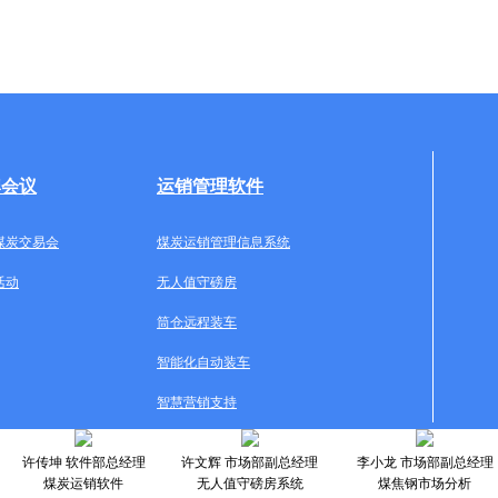
牌会议
运销管理软件
煤炭交易会
煤炭运销管理信息系统
活动
无人值守磅房
筒仓远程装车
智能化自动装车
智慧营销支持
许传坤 软件部总经理
许文辉 市场部副总经理
李小龙 市场部副总经理
煤炭运销软件
无人值守磅房系统
煤焦钢市场分析