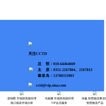
关注CCTD
总部
：010-64464669
太原
：0351-2167804、2167813
秦皇岛
：13780353903
cctd@vip.sina.com
苗纳爵 市场部高级经理
马丽娜 市场部高级经理
张鑫 智慧物流事业
港口煤炭市场分析
VIP会员服务
智慧物流产品