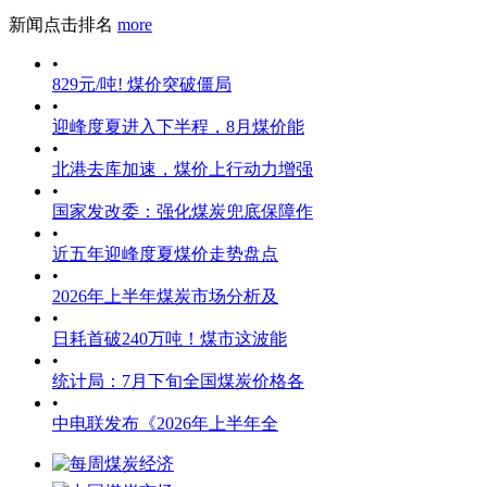
新闻点击排名
more
•
829元/吨! 煤价突破僵局
•
迎峰度夏进入下半程，8月煤价能
•
北港去库加速，煤价上行动力增强
•
国家发改委：强化煤炭兜底保障作
•
近五年迎峰度夏煤价走势盘点
•
2026年上半年煤炭市场分析及
•
日耗首破240万吨！煤市这波能
•
统计局：7月下旬全国煤炭价格各
•
中电联发布《2026年上半年全