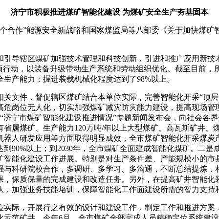
济宁市积极推进煤矿智能化建设 为煤矿安全生产夯基固本
合作”能源安全新战略和国家煤监局等八部委《关于加快煤矿
引导辖区煤矿加强技术管理和科技创新，引进和推广应用新技术
专项行动，以装备升级带动生产系统和劳动组织优化。截至目前，
生产能力；掘进装载机械化程度达到了98%以上。
相关文件，督促辖区煤矿结合本单位实际，完善智能化开采“顶层
高危岗位无人化，切实加强煤矿减灾防灾能力建设，提高现场管
开“济宁市煤矿智能化建设推进情况”专题新闻发布会，向社会各
省属煤矿、生产能力120万吨/年以上大型煤矿、高瓦斯矿井、
器人研发应用等方面取得明显成效，全市煤矿智能化开采煤炭产量
到90%以上；到2030年，全市煤矿全面建成智能化煤矿。二
矿智能化建设工作进展。特别是对生产条件差、产能规模小的市
强与科研院校合作，多调研、多学习、多沟通，不断总结提炼，
果，保质保量的完成建设和改造任务。另外，在提高矿井智能化
队，加强业务技能培训，保障智能化工作面建设所需的智力支持
实际，开展行之有效的设计和建设工作，制定工作和推进方案，
化示范矿井。今年6月，全市煤矿全部完成人员精确定位系统建