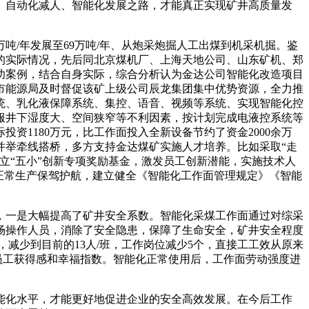
、自动化减人、智能化发展之路，才能真正实现矿井高质量发
吨/年发展至69万吨/年、从炮采炮掘人工出煤到机采机掘。鉴
的实际情况，先后同北京煤机厂、上海天地公司、山东矿机、郑
功案例，结合自身实际，综合分析认为金达公司智能化改造项目
市能源局及时督促该矿上级公司辰龙集团集中优势资源，全力推
统、乳化液保障系统、集控、语音、视频等系统、实现智能化控
服井下湿度大、空间狭窄等不利因素，按计划完成电液控系统等
1180万元，比工作面投入全新设备节约了资金2000余万
并举牵线搭桥，多方支持金达煤矿实施人才培养。比如采取“走
立“五小”创新专项奖励基金，激发员工创新潜能，实施技术人
正常生产保驾护航，建立健全《智能化工作面管理规定》《智能
一是大幅提高了矿井安全系数。智能化采煤工作面通过对综采
场操作人员，消除了安全隐患，保障了生命安全，矿井安全程度
减少到目前的13人/班，工作岗位减少5个，直接工工效从原来
提升了员工获得感和幸福指数。智能化正常使用后，工作面劳动强度进
化水平，才能更好地促进企业的安全高效发展。在今后工作