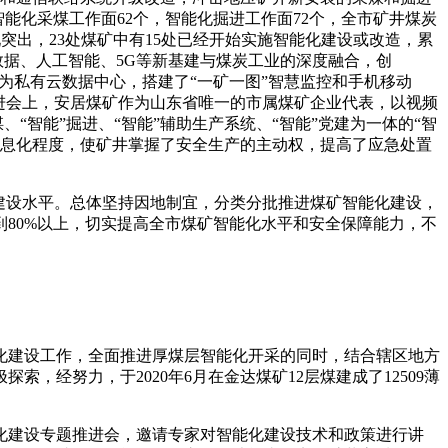
成智能化采煤工作面62个，智能化掘进工作面72个，全市矿井煤炭
矿表现突出，23处煤矿中有15处已经开始实施智能化建设或改造，累
大数据、人工智能、5G等新基建与煤炭工业的深度融合，创
华为私有云数据中心，搭建了“一矿一图”智慧监控和手机移动
进会上，安居煤矿作为山东省唯一的市属煤矿企业代表，以视频
“智能”掘进、“智能”辅助生产系统、“智能”党建为一体的“智
、信息化程度，使矿井掌握了安全生产的主动权，提高了应急处置
建设水平。总体坚持因地制宜，分类分批推进煤矿智能化建设，
到80%以上，切实提高全市煤矿智能化水平和安全保障能力，不
建设工作，全面推进厚煤层智能化开采的同时，结合辖区地方
经努力，于2020年6月在金达煤矿12层煤建成了12509薄
建设专题推进会，邀请专家对智能化建设技术和政策进行讲