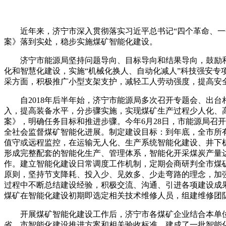
近年来，济宁市深入贯彻落实习近平总书记“四个革命、一个
案》落到实处，稳步实施煤矿智能化建设。
济宁市能源局坚持问题导向、目标导向和结果导向，鼓励和
化和智慧化建设，实施“机械化换人、自动化减人”科技强安
采方面，积极推广小型支架支护，减轻工人劳动强度，提高安全
自2018年后半年始，济宁市能源局多次召开专题会、出台
入，提高装备水平，分步骤实施，实现煤矿生产过程少人化、
案》，明确任务目标和推进步骤。今年6月28日，市能源局召
全社会监督煤矿智能化进展。制定建设目标：到年底，全市所有
值守或远程监控，在运输无人化、生产系统智能化建设、井下机
形成完整配套的智能化生产、管理体系，智能化开采煤炭产量达
作。建立智能化建设日常调度工作机制，定期会商研判全市煤
原则，坚持节支降耗、投入少、见效多、少走弯路的理念，加
过程中不断总结建设经验，积极交流、沟通、引进各项建设成
煤矿在智能化建设初期即选定相关技术维修人员，组建维修团
开展煤矿智能化建设工作后，济宁市各煤矿企业结合本单位
省、市智能化建设推进方案和相关验收标准，建成了一批智能