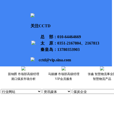
关注CCTD
总部
：010-64464669
太原
：0351-2167804、2167813
秦皇岛
：13780353903
cctd@vip.sina.com
苗纳爵 市场部高级经理
马丽娜 市场部高级经理
张鑫 智慧物流事业
港口煤炭市场分析
VIP会员服务
智慧物流产品