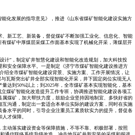
智能化发展的指导意见》，推进《山东省煤矿智能化建设实施方
、新工艺、新装备，督促煤矿不断加强工业化、信息化、智能
所有煤矿中厚煤层采煤工作面基本实现了机械化开采，薄煤层开
设计”，制定矿井智慧化建设和智能化改造规划，加大科技投
理和安全保障水平。一是制定《济宁市煤矿智能化建设推进方
界介绍全市煤矿智能化建设背景、实施方案、工作开展情况，让
煤与瓦斯突出矿井全部实现智能化开采，井下固定岗位实现无人
达到50%以上；到2025年，全市煤矿基本实现智能化，基本
是成立煤矿智能化改造提升工作专班，协调推进智能化建设各项工
县属煤矿，加大帮扶力度，鼓励企业坚持因地制宜、多快好省的
相互沟通，制定出一套适合本单位实际的建设方案，同时在实施
装备水平的同时，引导企业注重员工素质软实力的提升，督促各
和人才保障。
主动落实建设资金等保障措施，不等不靠、积极部署，按照
设和通信联络系统升级改造，冲击地压矿井新安装的采煤和掘进