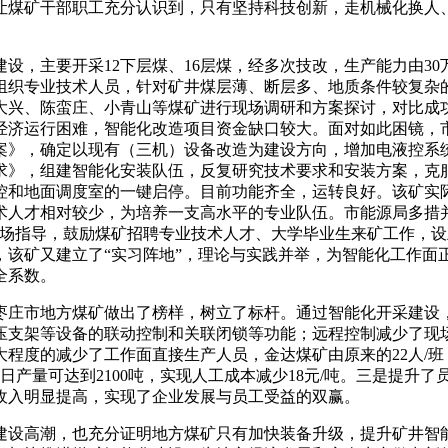
让煤矿干部职工充分认识到，只有坚持科技创新，走机械化换人
主要开采12下层煤、16层煤，经多次技改，生产能力由30万
组织专业技术人员，针对矿井煤层薄、断层多、地质条件较复杂
大兴、陈蛮庄、小青山等煤矿进行现场调研和方案探讨，对比成
经济运行困难，智能化改造项目资金缺口较大。面对如此困镜，
案》，确定以现有（三机）设备改造为建设方向，增加电液控系
求》，组建智能化安装队伍，反复研究技术要求和安装方案，克
和地面调度室的一键启停。目前功能齐全，运转良好。该矿实际投资
术人才相对较少，为培养一支高水平的专业队伍。市能源局多措
场指导，鼓励煤矿招聘专业技术人才、大学毕业生来矿工作，设
，该矿又建立了“实习阵地”，理论与实践并举，为智能化工作面
全系数。
庄市地方煤矿做出了榜样，树立了标杆。通过智能化开采建设，
压支架等设备的联动控制和关联闭锁等功能；远程控制减少了现
程度的减少了工作面直接生产人员，金达煤矿由原来的22人/班，
于9米，日产量可达到2100吨，实现人工成本减少18元/吨。三是
收入明显提高，实现了企业发展与员工受益的双赢。
设高潮，也充分证明地方煤矿只有加快装备升级，提升矿井智能