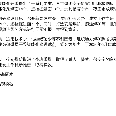
能化开采提出了一系列要求。各市煤矿安全监管部门积极响应上
能化采煤面14个、远控掘进面13个。尤其是济宁市、枣庄市成绩
建设目标，召开新闻发布会，试行社会监督；成立工作专班，
19个、远控掘进面21个。同时，打造安居煤矿、鹿洼煤矿等一
视频连线的方式进行展示汇报，并得到肯定。
、适用技术少、借鉴经验少等不利因素，组织地方煤矿到省属枣
薄煤层开采智能化建设试点，经各方努力，于2020年6月建成
，个别煤矿取消了夜班采煤，取得了减人、提效、保安全的良好
建设工作稳步推进、取得实效。
夯基固本
现突破