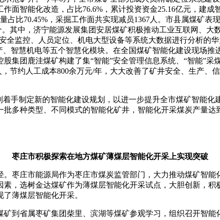
作面智能化改造，占比76.6%，累计投资资金25.16亿元，建
化开采量占比70.45%，采掘工作面共实现减员1367人。市县属煤
21个。其中，济宁能源发展集团安居煤矿积极推动工业互联网、
测、安全监控、人员定位、机电大型设备等系统大数据进行分析的
生产、智慧机电等五个智慧化模块。在全国煤矿智能化建设现场推
集团鹿洼煤矿构建了集“智能”安全管理信息系统、“智能”采煤、
5人，节约人工成本800余万元/年，大大改善了矿井安全、生产
着手制定新的智能化建设规划，以进一步提升全市煤矿智能化
成一批多种类型、不同模式的智能化矿井，智能化开采煤炭产量达
枣庄市积极探索在地方煤矿薄煤层智能化开采上实现突破
。枣庄市能源局作为枣庄市煤炭监管部门，大力推动煤矿智能化
，选树金达煤矿作为薄煤层智能化开采试点，大胆创新，积极探索，
现了薄煤层智能化开采。
矿到省属枣矿集团柴里、滨湖等煤矿参观学习，组织召开智能化