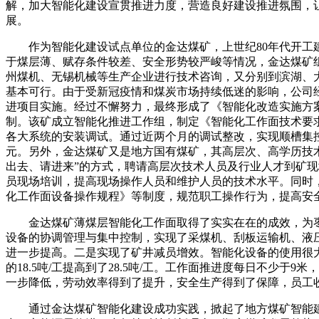
解，加大智能化建设宣贯推进力度，营造良好建设推进氛围，
展。
作为智能化建设试点单位的金达煤矿，上世纪80年代开工建设，
于煤层薄、赋存条件较差、安全形势较严峻等情况，金达煤矿
州煤机、无锡机械等生产企业进行技术咨询，又分别到滨湖、
基本可行。由于受新冠疫情和煤炭市场持续低迷的影响，公司
进项目实施。经过不懈努力，最终形成了《智能化改造实施方
制。该矿成立智能化推进工作组，制定《智能化工作面技术要
各大系统的安装调试。通过近两个月的调试整改，实现顺槽集控
元。另外，金达煤矿又是地方国有煤矿，其高层次、高学历技
出去、请进来”的方式，聘请高层次技术人员及行业人才到矿现
员现场培训，提高现场操作人员和维护人员的技术水平。同时
化工作面设备操作规程》等制度，规范职工操作行为，提高安
金达煤矿薄煤层智能化工作面取得了实实在在的成效，为枣
设备的协调管理与集中控制，实现了采煤机、刮板运输机、液
进一步提高。二是实现了矿井减员增效。智能化设备的使用很大
的18.5吨/工提高到了28.5吨/工。工作面推进度每日不少
一步降低，劳动效率得到了提升，安全生产得到了保障，员工
通过金达煤矿智能化建设成功实践，掀起了地方煤矿智能建