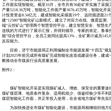
工作面实现智能化。截至10月，全市共有36处矿井实施了采掘工
产量5218.36万吨，智能化工作面产量3676.45万吨，智能
计投资资金8.34亿元，建成智能化采煤面19个、远控掘进面
建“12580”智能化矿山新模式，建立了对应力在线、微震监
端“云控矿山”管理两个智慧管控平台，建立智慧安全、智慧
连线的方式进行了展示汇报，并得到领导、专家的肯定。鲁泰控股
能”综合管控平台，全员工效同比提高13%，全矿累计减员14
反应能力。
目前，济宁市能源局正利用编制全市能源发展“十四五”规划
计划2025年前完成所有煤矿完成智能化改造或建设任务，建
断推动全市煤炭行业高质量发展。
附件2：
煤矿智能化开采是实现煤矿减人、增效、保安全的重要途径
煤矿煤层薄、地质条件复杂、适用机组少、借鉴经验少等不利因素
煤层智能化工作面，并正常投入使用，在全省地方煤矿率先实
为加快推进全市煤矿智能化建设，市能源局相继组织地方煤