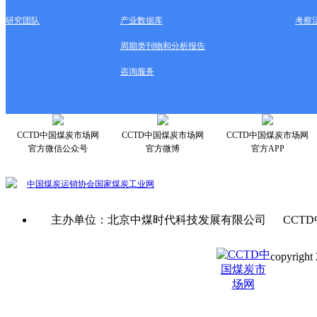
研究团队
产业数据库
考察
周期类刊物和分析报告
咨询服务
CCTD中国煤炭市场网
CCTD中国煤炭市场网
CCTD中国煤炭市场网
官方微信公众号
官方微博
官方APP
中国煤炭运销协会
国家煤炭工业网
主办单位：北京中煤时代科技发展有限公司 CCTD
copyright 
京ICP备0