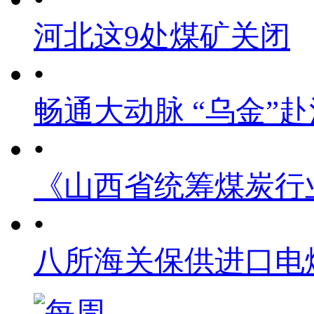
河北这9处煤矿关闭
•
畅通大动脉 “乌金”
•
《山西省统筹煤炭行
•
八所海关保供进口电