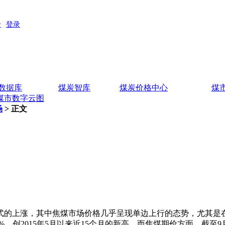
数据库
煤炭智库
煤炭价格中心
煤
煤市数字云图
场
> 正文
的上涨，其中焦煤市场价格几乎呈现单边上行的态势，尤其是在8
.4%，创2015年5月以来近15个月的新高。而焦煤期价方面，截至9