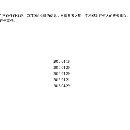
性不作任何保证。CCTD所提供的信息，只供参考之用，不构成对任何人的投资建议。
负任何责任。
2016-04-18
2016-04-20
2016-04-20
2016-04-21
2016-04-29