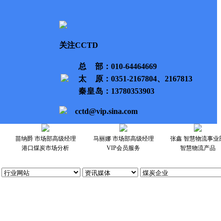
关注CCTD
总部
：010-64464669
太原
：0351-2167804、2167813
秦皇岛
：13780353903
cctd@vip.sina.com
苗纳爵 市场部高级经理
马丽娜 市场部高级经理
张鑫 智慧物流事业
港口煤炭市场分析
VIP会员服务
智慧物流产品