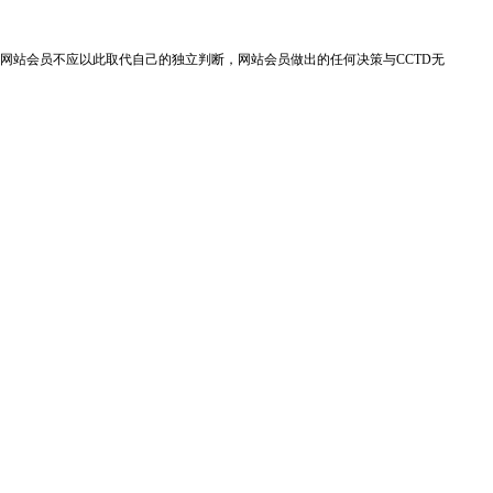
网站会员不应以此取代自己的独立判断，网站会员做出的任何决策与CCTD无