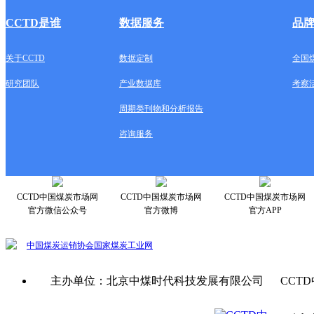
CCTD是谁
数据服务
品
关于CCTD
数据定制
全国
研究团队
产业数据库
考察
周期类刊物和分析报告
咨询服务
CCTD中国煤炭市场网
CCTD中国煤炭市场网
CCTD中国煤炭市场网
官方微信公众号
官方微博
官方APP
中国煤炭运销协会
国家煤炭工业网
主办单位：北京中煤时代科技发展有限公司 CCTD