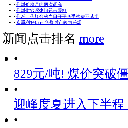
·
焦煤价格月内两次调高
·
焦煤供给紧张问题未缓解
·
焦炭、焦煤合约当日开平仓手续费不减半
·
多重利好仍在 焦煤后市较为乐观
新闻点击排名
more
•
829元/吨! 煤价突破
•
迎峰度夏进入下半程
•