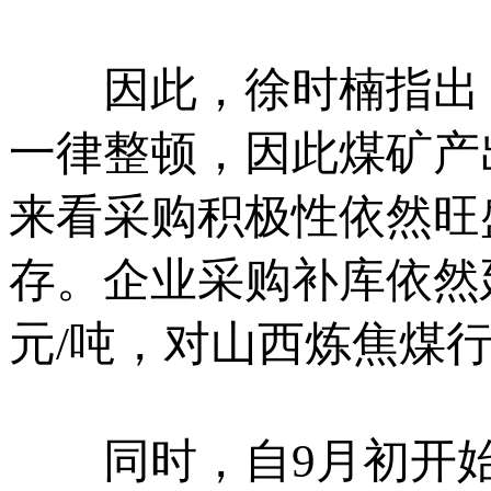
因此，徐时楠指出，
一律整顿，因此煤矿产
来看采购积极性依然旺
存。企业采购补库依然延
元/吨，对山西炼焦煤
同时，自9月初开始