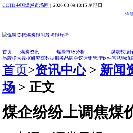
CCTD中国煤炭市场网
| 2026-08-09 10:15 星期日
首页
煤炭资讯
煤炭市场分析
煤炭数据
品牌榜
大数据研究院
数据服务
品牌会议
运销管理软件
智慧物流
首页
>
资讯中心
>
新闻
场
> 正文
煤企纷纷上调焦煤