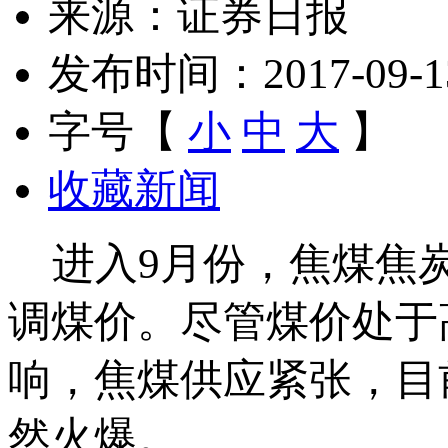
来源：证券日报
发布时间：2017-09-13 
字号【
小
中
大
】
收藏新闻
进入9月份，焦煤焦炭
调煤价。尽管煤价处于
响，焦煤供应紧张，目
然火爆。