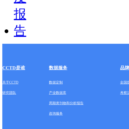
CCTD是谁
数据服务
品
关于CCTD
数据定制
全国
研究团队
产业数据库
考察
周期类刊物和分析报告
咨询服务