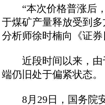
“本次价格普涨后，
于煤矿产量释放受到多
分析师徐时楠向《证券
近段时间以来，由于
端仍旧处于偏紧状态。
8月29日，国务院安