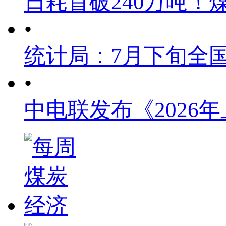
日耗首破240万吨！
•
统计局：7月下旬全
•
中电联发布《2026