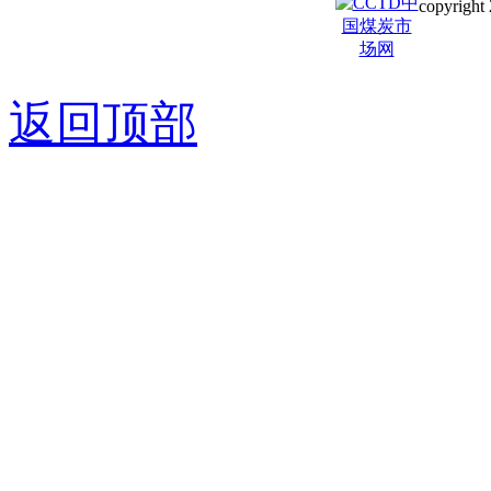
copyright 
京ICP备0
返回顶部