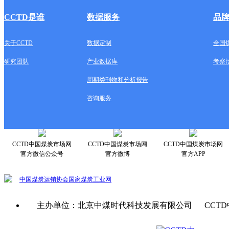
CCTD是谁
数据服务
品
关于CCTD
数据定制
全国
研究团队
产业数据库
考察
周期类刊物和分析报告
咨询服务
CCTD中国煤炭市场网
CCTD中国煤炭市场网
CCTD中国煤炭市场网
官方微信公众号
官方微博
官方APP
中国煤炭运销协会
国家煤炭工业网
主办单位：北京中煤时代科技发展有限公司 CCTD