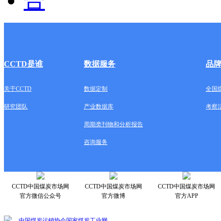
CCTD是谁
数据服务
品
关于CCTD
数据定制
全国
研究团队
产业数据库
考察
周期类刊物和分析报告
咨询服务
CCTD中国煤炭市场网
CCTD中国煤炭市场网
CCTD中国煤炭市场网
官方微信公众号
官方微博
官方APP
中国煤炭运销协会
国家煤炭工业网